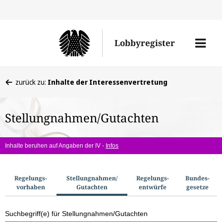
Direkt
Direk
zu
zum
Men
Lobbyregister
den
Inhal
öffne
Sucherge
Sie
zurück zu:
Inhalte der Interessenvertretung
befinden
sich
Stellungnahmen/Gutachten
hier:
Inhalte beruhen auf Angaben der IV -
Infos
S
Regelungs­
Stellungnahmen/​
Regelungs­
Bundes­
vorhaben
Gutachten
entwürfe
gesetze
u
c
Suchbegriff(e) für Stellungnahmen/Gutachten