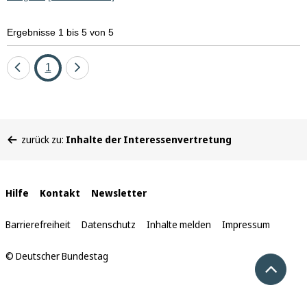
Ergebnisse 1 bis 5 von 5
Eine
Seite
Eine
1
Seite
Seite
zurück
vor
Sie
zurück zu:
Inhalte der Interessenvertretung
befinden
sich
hier:
Interne
Hilfe
Kontakt
Newsletter
Links
Barrierefreiheit
Datenschutz
Inhalte melden
Impressum
© Deutscher Bundestag
Nach 