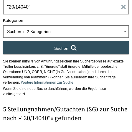
h
E
b
o
i
Kategorien
x
n
Suchen in
2
Kategorien
g
Suchen
a
Sie können mithilfe von Anführungszeichen Ihre Suchergebnisse auf exakte
b
Treffer beschränken, z. B. "Energie" statt Energie.
Mithilfe der booleschen
Operatoren UND, ODER, NICHT (in Großbuchstaben) und durch die
e
Verwendung von Klammern () können Sie außerdem Ihre Suchanfrage
verfeinern.
Weitere Informationen zur Suche
.
Wenn Sie eine neue Suche durchführen, werden die Ergebnisse
n
zurückgesetzt.
i
5 Stellungnahmen/Gutachten (SG) zur Suche
m
nach »"20/14040"« gefunden
F