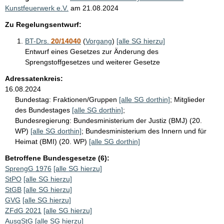
Kunstfeuerwerk e.V.
am
21.08.2024
Zu Regelungsentwurf:
BT-Drs.
20/14040
(
Vorgang
)
[alle SG hierzu]
Entwurf eines Gesetzes zur Änderung des
Sprengstoffgesetzes und weiterer Gesetze
Adressatenkreis:
16.08.2024
Bundestag:
Fraktionen/Gruppen
[alle SG dorthin]
;
Mitglieder
des Bundestages
[alle SG dorthin]
;
Bundesregierung:
Bundesministerium der Justiz (BMJ) (20.
WP)
[alle SG dorthin]
;
Bundesministerium des Innern und für
Heimat (BMI) (20. WP)
[alle SG dorthin]
Betroffene Bundesgesetze (6):
SprengG 1976
[alle SG hierzu]
StPO
[alle SG hierzu]
StGB
[alle SG hierzu]
GVG
[alle SG hierzu]
ZFdG 2021
[alle SG hierzu]
AusgStG
[alle SG hierzu]