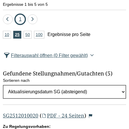
e
Ergebnisse 1 bis 5 von 5
l
Eine
Seite
Eine
1
d
Seite
Seite
A
Ergebnisse pro Seite
10
Ergebnisse
25
Ergebnisse
50
Ergebnisse
100
Ergebnisse
zurück
vor
l
n
pro
pro
pro
pro
Seite
Seite
Seite
Seite
z
ö
Filterauswahl öffnen
(0 Filter gewählt)
a
s
h
Gefundene Stellungnahmen/⁠Gutachten
(5)
c
l
Sortieren nach
E
h
r
e
g
e
n
b
SG2512010020
(
PDF - 24 Seiten
)
n
Zu Regelungsvorhaben: