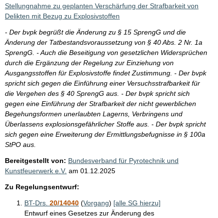
i
Stellungnahme zu geplanten Verschärfung der Strafbarkeit von
s
Delikten mit Bezug zu Explosivstoffen
s
- Der bvpk begrüßt die Änderung zu § 15 SprengG und die
e
Änderung der Tatbestandsvoraussetzung von § 40 Abs. 2 Nr. 1a
SprengG. - Auch die Beseitigung von gesetzlichen Widersprüchen
p
durch die Ergänzung der Regelung zur Einziehung von
r
Ausgangsstoffen für Explosivstoffe findet Zustimmung. - Der bvpk
o
spricht sich gegen die Einführung einer Versuchsstrafbarkeit für
die Vergehen des § 40 SprengG aus. - Der bvpk spricht sich
S
gegen eine Einführung der Strafbarkeit der nicht gewerblichen
e
Begehungsformen unerlaubten Lagerns, Verbringens und
i
Überlassens explosionsgefährlicher Stoffe aus. - Der bvpk spricht
sich gegen eine Erweiterung der Ermittlungsbefugnisse in § 100a
t
StPO aus.
e
Bereitgestellt von:
Bundesverband für Pyrotechnik und
Kunstfeuerwerk e.V.
am
01.12.2025
Zu Regelungsentwurf:
BT-Drs.
20/14040
(
Vorgang
)
[alle SG hierzu]
Entwurf eines Gesetzes zur Änderung des