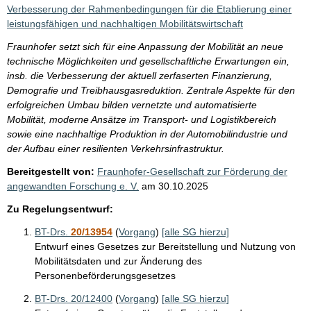
i
Verbesserung der Rahmenbedingungen für die Etablierung einer
s
leistungsfähigen und nachhaltigen Mobilitätswirtschaft
s
Fraunhofer setzt sich für eine Anpassung der Mobilität an neue
e
technische Möglichkeiten und gesellschaftliche Erwartungen ein,
insb. die Verbesserung der aktuell zerfaserten Finanzierung,
p
Demografie und Treibhausgasreduktion. Zentrale Aspekte für den
r
erfolgreichen Umbau bilden vernetzte und automatisierte
o
Mobilität, moderne Ansätze im Transport- und Logistikbereich
sowie eine nachhaltige Produktion in der Automobilindustrie und
S
der Aufbau einer resilienten Verkehrsinfrastruktur.
e
Bereitgestellt von:
Fraunhofer-Gesellschaft zur Förderung der
i
angewandten Forschung e. V.
am
30.10.2025
t
Zu Regelungsentwurf:
e
BT-Drs.
20/13954
(
Vorgang
)
[alle SG hierzu]
Entwurf eines Gesetzes zur Bereitstellung und Nutzung von
Mobilitätsdaten und zur Änderung des
Personenbeförderungsgesetzes
BT-Drs. 20/12400
(
Vorgang
)
[alle SG hierzu]