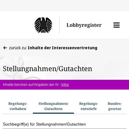
Direkt
Direk
zu
zum
Men
Lobbyregister
den
Inhal
öffne
Sucherge
Sie
zurück zu:
Inhalte der Interessenvertretung
befinden
sich
Stellungnahmen/Gutachten
hier:
Inhalte beruhen auf Angaben der IV -
Infos
S
Regelungs­
Stellungnahmen/​
Regelungs­
Bundes­
vorhaben
Gutachten
entwürfe
gesetze
u
c
Suchbegriff(e) für Stellungnahmen/Gutachten