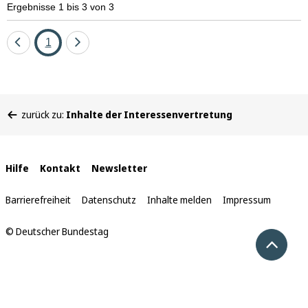
Ergebnisse 1 bis 3 von 3
Eine
Seite
Eine
1
Seite
Seite
zurück
vor
Sie
zurück zu:
Inhalte der Interessenvertretung
befinden
sich
hier:
Interne
Hilfe
Kontakt
Newsletter
Links
Barrierefreiheit
Datenschutz
Inhalte melden
Impressum
© Deutscher Bundestag
Nach 