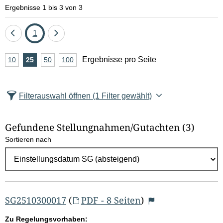
e
Ergebnisse 1 bis 3 von 3
l
Eine
Seite
Eine
1
d
Seite
Seite
A
Ergebnisse pro Seite
10
Ergebnisse
25
Ergebnisse
50
Ergebnisse
100
Ergebnisse
zurück
vor
l
n
pro
pro
pro
pro
Seite
Seite
Seite
Seite
z
ö
Filterauswahl öffnen
(1 Filter gewählt)
a
s
h
Gefundene Stellungnahmen/⁠Gutachten
(3)
c
l
Sortieren nach
E
h
r
e
g
e
n
b
SG2510300017
(
PDF - 8 Seiten
)
n
Zu Regelungsvorhaben: