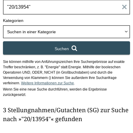
h
E
b
o
i
Kategorien
x
n
Suchen in
einer Kategorie
g
Suchen
a
Sie können mithilfe von Anführungszeichen Ihre Suchergebnisse auf exakte
b
Treffer beschränken, z. B. "Energie" statt Energie.
Mithilfe der booleschen
Operatoren UND, ODER, NICHT (in Großbuchstaben) und durch die
e
Verwendung von Klammern () können Sie außerdem Ihre Suchanfrage
verfeinern.
Weitere Informationen zur Suche
.
Wenn Sie eine neue Suche durchführen, werden die Ergebnisse
n
zurückgesetzt.
i
3 Stellungnahmen/Gutachten (SG) zur Suche
m
nach »"20/13954"« gefunden
F