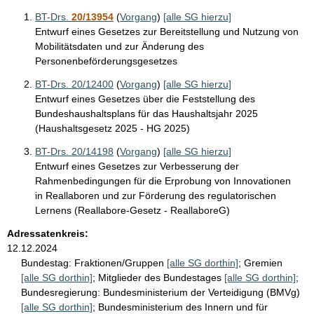
BT-Drs.
20/13954
(
Vorgang
)
[alle SG hierzu]
Entwurf eines Gesetzes zur Bereitstellung und Nutzung von
Mobilitätsdaten und zur Änderung des
Personenbeförderungsgesetzes
BT-Drs. 20/12400
(
Vorgang
)
[alle SG hierzu]
Entwurf eines Gesetzes über die Feststellung des
Bundeshaushaltsplans für das Haushaltsjahr 2025
(Haushaltsgesetz 2025 - HG 2025)
BT-Drs. 20/14198
(
Vorgang
)
[alle SG hierzu]
Entwurf eines Gesetzes zur Verbesserung der
Rahmenbedingungen für die Erprobung von Innovationen
in Reallaboren und zur Förderung des regulatorischen
Lernens (Reallabore-Gesetz - ReallaboreG)
Adressatenkreis:
12.12.2024
Bundestag:
Fraktionen/Gruppen
[alle SG dorthin]
;
Gremien
[alle SG dorthin]
;
Mitglieder des Bundestages
[alle SG dorthin]
;
Bundesregierung:
Bundesministerium der Verteidigung (BMVg)
[alle SG dorthin]
;
Bundesministerium des Innern und für