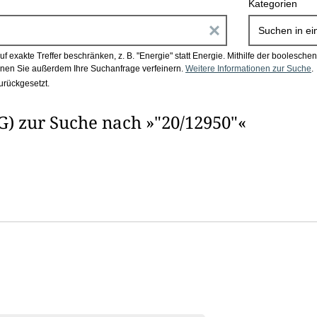
Kategorien
E
Suchen in
ei
i
 exakte Treffer beschränken, z. B. "Energie" statt Energie.
Mithilfe der boolesch
en Sie außerdem Ihre Suchanfrage verfeinern.
Weitere Informationen zur Suche
.
n
urückgesetzt.
g
) zur Suche nach »"20/12950"«
a
b
e
n
i
m
F
e