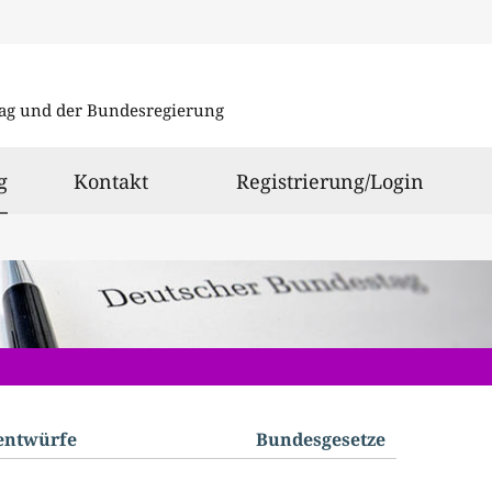
Direkt
Direkt
zu
zum
ag und der Bundesregierung
den
Inhalt
Suchergeb
ausgewählt
g
Kontakt
Registrierung/Login
­entwürfe
Bundes­gesetze