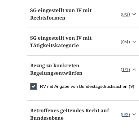
SG eingestellt von IV mit
(
0
/
3
)
Rechtsformen
SG eingestellt von IV mit
(
0
/
4
)
Tätigkeitskategorie
Bezug zu konkreten
(
1
/
1
)
Regelungsentwürfen
RV mit Angabe von Bundestagsdrucksachen (9)
Betroffenes geltendes Recht auf
(
0
/
2
)
Bundesebene