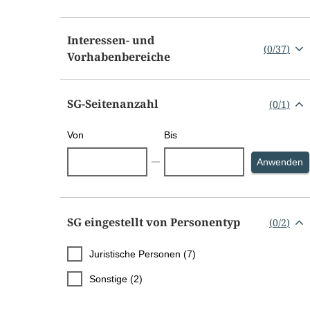
Interessen- und
(
0
/
37
)
Vorhabenbereiche
SG-Seitenanzahl
(
0
/
1
)
Von
Bis
S
Anwenden
SG eingestellt von Personentyp
(
0
/
2
)
Juristische Personen (7)
Sonstige (2)