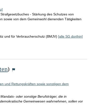
r
o
u]
 Strafgesetzbuches - Stärkung des Schutzes von
S
en sowie von dem Gemeinwohl dienenden Tätigkeiten
e
i
tiz und für Verbraucherschutz (BMJV)
[alle SG dorthin]
t
e
iten
)
en und Rettungskräften sowie sonstigen dem
Mandats- oder sonstige Berufsträger, die in
s demokratische Gemeinwesen wahrnehmen, sollen vor