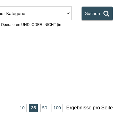
ner Kategorie
Suchen
en Operatoren UND, ODER, NICHT (in
A
Ergebnisse pro Seite
10
Ergebnisse
25
Ergebnisse
50
Ergebnisse
100
Ergebnisse
pro
pro
pro
pro
n
Seite
Seite
Seite
Seite
z
a