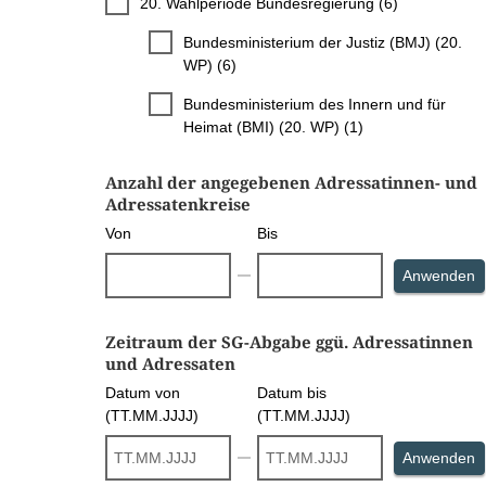
20. Wahlperiode Bundesregierung (6)
Bundesministerium der Justiz (BMJ) (20.
WP) (6)
Bundesministerium des Innern und für
Heimat (BMI) (20. WP) (1)
Anzahl der angegebenen Adressatinnen- und
Adressatenkreise
Von
Bis
S
Anwenden
Zeitraum der SG-Abgabe ggü. Adressatinnen
und Adressaten
Datum von
Datum bis
(TT.MM.JJJJ)
(TT.MM.JJJJ)
S
Anwenden