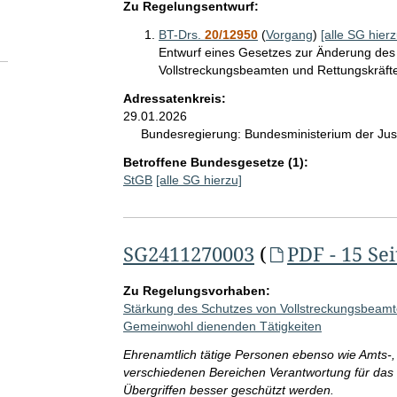
Zu Regelungsentwurf:
BT-Drs.
20/12950
(
Vorgang
)
[alle SG hierz
Entwurf eines Gesetzes zur Änderung des
Vollstreckungsbeamten und Rettungskräft
Adressatenkreis:
29.01.2026
Bundesregierung:
Bundesministerium der Jus
Betroffene Bundesgesetze (1):
StGB
[alle SG hierzu]
SG2411270003
(
PDF - 15 Se
Zu Regelungsvorhaben:
Stärkung des Schutzes von Vollstreckungsbeamt
Gemeinwohl dienenden Tätigkeiten
Ehrenamtlich tätige Personen ebenso wie Amts-, 
verschiedenen Bereichen Verantwortung für da
Übergriffen besser geschützt werden.