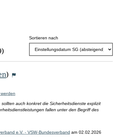
h
l
E
Sortieren nach
r
9)
g
e
b
en
)
n
i
t werden
s
ollten auch konkret die Sicherheitsdienste explizit
heitsdienstleistungen fallen unter den Begriff des
s
e
p
esverband e.V. - VSW-Bundesverband
am
02.02.2026