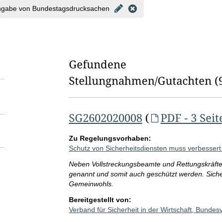
l
ngabe von Bundestagsdrucksachen
d
l
ö
Gefundene
s
Stellungnahmen/⁠Gutachten
(
c
h
SG2602020008
(
PDF - 3 Seit
e
n
Zu Regelungsvorhaben:
Schutz von Sicherheitsdiensten muss verbesser
Neben Vollstreckungsbeamte und Rettungskräfte s
genannt und somit auch geschützt werden. Sicher
Gemeinwohls.
Bereitgestellt von:
Verband für Sicherheit in der Wirtschaft, Bund