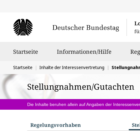
L
fü
Hauptnavigation
Startseite
Informationen/Hilfe
Reg
Sie
Startseite
Inhalte der Interessenvertretung
Stellungna
befinden
Stellungnahmen/Gutachten
sich
hier:
Die Inhalte beruhen allein auf Angaben der Interessenver
Regelungs­vorhaben
St
S
u