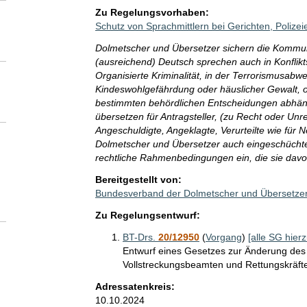
Zu Regelungsvorhaben:
Schutz von Sprachmittlern bei Gerichten, Poliz
Dolmetscher und Übersetzer sichern die Kommuni
(ausreichend) Deutsch sprechen auch in Konflikt
Organisierte Kriminalität, in der Terrorismusabw
Kindeswohlgefährdung oder häuslicher Gewalt, 
bestimmten behördlichen Entscheidungen abhängt
übersetzen für Antragsteller, (zu Recht oder Unr
Angeschuldigte, Angeklagte, Verurteilte wie für
Dolmetscher und Übersetzer auch eingeschüchtert
rechtliche Rahmenbedingungen ein, die sie davo
Bereitgestellt von:
Bundesverband der Dolmetscher und Übersetzer
Zu Regelungsentwurf:
BT-Drs.
20/12950
(
Vorgang
)
[alle SG hierz
Entwurf eines Gesetzes zur Änderung des
Vollstreckungsbeamten und Rettungskräft
Adressatenkreis:
10.10.2024