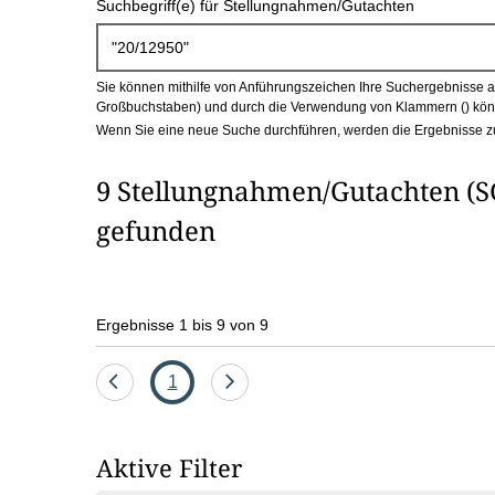
Suchbegriff(e) für Stellungnahmen/Gutachten
c
h
Sie können mithilfe von Anführungszeichen Ihre Suchergebnisse auf
b
Großbuchstaben) und durch die Verwendung von Klammern () könn
Wenn Sie eine neue Suche durchführen, werden die Ergebnisse z
o
9 Stellungnahmen/Gutachten (SG
x
gefunden
Ergebnisse 1 bis 9 von 9
Eine
Seite
Eine
1
Seite
Seite
zurück
vor
Aktive Filter