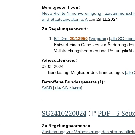
Bereitgestellt von:
Neue Richter*innenvereinigung - Zusammenschlu
und Staatsanwälten e.V.
am
29.11.2024
Zu Regelungsentwurf:
BT-Drs.
20/12950
(
Vorgang
)
[alle SG hierz
Entwurf eines Gesetzes zur Änderung des
Vollstreckungsbeamten und Rettungskräft
Adressatenkreis:
02.08.2024
Bundestag:
Mitglieder des Bundestages
[alle
elektion Anzahl der angegebenen Adressatinnen- und Adressatenkreis
Betroffene Bundesgesetze (1):
StGB
[alle SG hierzu]
SG2410220024
(
PDF - 5 Seit
Zu Regelungsvorhaben:
elektion Zeitraum der SG-Abgabe ggü. Adressatinnen und Adressaten
Zustimmung zur Verbesserung des strafrechtlich