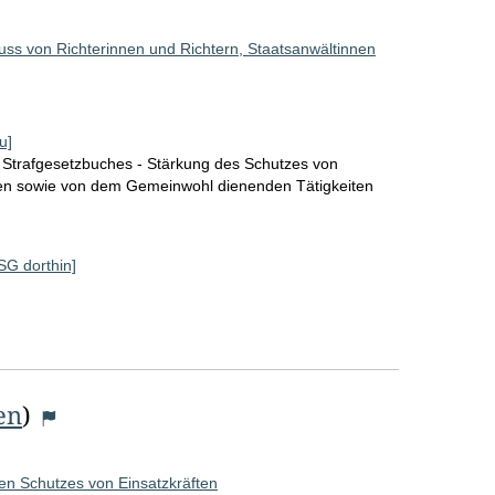
ss von Richterinnen und Richtern, Staatsanwältinnen
u]
 Strafgesetzbuches - Stärkung des Schutzes von
en sowie von dem Gemeinwohl dienenden Tätigkeiten
 SG dorthin]
e
en
)
en Schutzes von Einsatzkräften