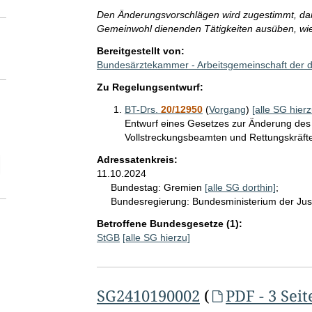
Den Änderungsvorschlägen wird zugestimmt, dam
Gemeinwohl dienenden Tätigkeiten ausüben, wie
Bereitgestellt von:
Bundesärztekammer - Arbeitsgemeinschaft der
Zu Regelungsentwurf:
BT-Drs.
20/12950
(
Vorgang
)
[alle SG hierz
Entwurf eines Gesetzes zur Änderung des
Vollstreckungsbeamten und Rettungskräft
Adressatenkreis:
elektion SG-Seitenanzahl
11.10.2024
Bundestag:
Gremien
[alle SG dorthin]
;
Bundesregierung:
Bundesministerium der Jus
Betroffene Bundesgesetze (1):
StGB
[alle SG hierzu]
SG2410190002
(
PDF - 3 Seit