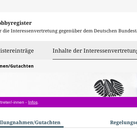
obbyregister
r die Interessenvertretung gegenüber dem
Deutschen Bundest
istereinträge
Inhalte der Interessenvertretun
hmen/Gutachten
treter/-innen -
Infos
.
ellungnahmen/​Gutachten
Regelungs