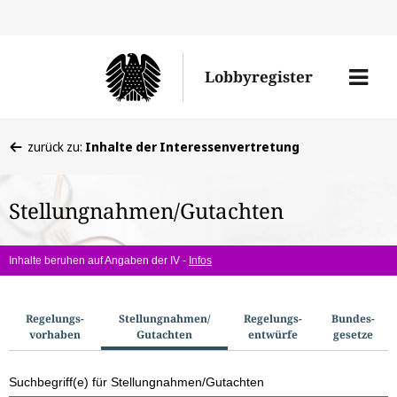
Direkt
Direk
zu
zum
Men
Lobbyregister
den
Inhal
öffne
Sucherge
Sie
zurück zu:
Inhalte der Interessenvertretung
befinden
sich
Stellungnahmen/Gutachten
hier:
Inhalte beruhen auf Angaben der IV -
Infos
S
Regelungs­
Stellungnahmen/​
Regelungs­
Bundes­
vorhaben
Gutachten
entwürfe
gesetze
u
c
Suchbegriff(e) für Stellungnahmen/Gutachten