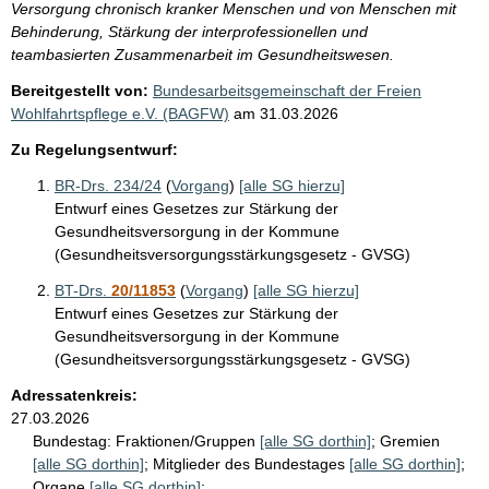
Versorgung chronisch kranker Menschen und von Menschen mit
Behinderung, Stärkung der interprofessionellen und
teambasierten Zusammenarbeit im Gesundheitswesen.
Bereitgestellt von:
Bundesarbeitsgemeinschaft der Freien
Wohlfahrtspflege e.V. (BAGFW)
am
31.03.2026
Zu Regelungsentwurf:
BR-Drs. 234/24
(
Vorgang
)
[alle SG hierzu]
Entwurf eines Gesetzes zur Stärkung der
Gesundheitsversorgung in der Kommune
(Gesundheitsversorgungsstärkungsgesetz - GVSG)
BT-Drs.
20/11853
(
Vorgang
)
[alle SG hierzu]
Entwurf eines Gesetzes zur Stärkung der
Gesundheitsversorgung in der Kommune
(Gesundheitsversorgungsstärkungsgesetz - GVSG)
Adressatenkreis:
27.03.2026
Bundestag:
Fraktionen/Gruppen
[alle SG dorthin]
;
Gremien
[alle SG dorthin]
;
Mitglieder des Bundestages
[alle SG dorthin]
;
Organe
[alle SG dorthin]
;