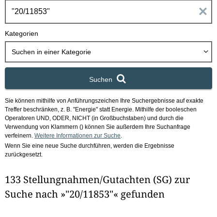
h
E
b
o
i
Kategorien
x
n
Suchen in
einer Kategorie
g
Suchen
a
Sie können mithilfe von Anführungszeichen Ihre Suchergebnisse auf exakte
b
Treffer beschränken, z. B. "Energie" statt Energie.
Mithilfe der booleschen
Operatoren UND, ODER, NICHT (in Großbuchstaben) und durch die
e
Verwendung von Klammern () können Sie außerdem Ihre Suchanfrage
verfeinern.
Weitere Informationen zur Suche
.
Wenn Sie eine neue Suche durchführen, werden die Ergebnisse
n
zurückgesetzt.
i
133 Stellungnahmen/Gutachten (SG) zur
m
Suche nach »"20/11853"« gefunden
F