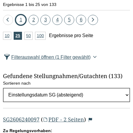
e
Ergebnisse 1 bis 25 von 133
l
Eine
Seite
Seite
Seite
Seite
Seite
Seite
Eine
1
2
3
4
5
6
d
Seite
Seite
A
Ergebnisse pro Seite
10
Ergebnisse
25
Ergebnisse
50
Ergebnisse
100
Ergebnisse
zurück
vor
l
n
pro
pro
pro
pro
Seite
Seite
Seite
Seite
z
ö
Filterauswahl öffnen
(1 Filter gewählt)
a
s
h
Gefundene Stellungnahmen/⁠Gutachten
(133)
c
l
Sortieren nach
E
h
r
e
g
e
n
b
SG2606240097
(
PDF - 2 Seiten
)
n
Zu Regelungsvorhaben: