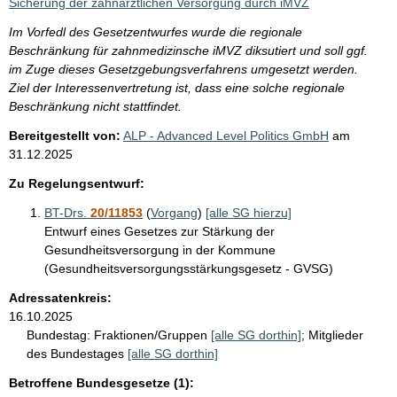
Sicherung der zahnärztlichen Versorgung durch iMVZ
Im Vorfedl des Gesetzentwurfes wurde die regionale
Beschränkung für zahnmedizinsche iMVZ diksutiert und soll ggf.
im Zuge dieses Gesetzgebungsverfahrens umgesetzt werden.
Ziel der Interessenvertretung ist, dass eine solche regionale
Beschränkung nicht stattfindet.
Bereitgestellt von:
ALP - Advanced Level Politics GmbH
am
31.12.2025
Zu Regelungsentwurf:
BT-Drs.
20/11853
(
Vorgang
)
[alle SG hierzu]
Entwurf eines Gesetzes zur Stärkung der
Gesundheitsversorgung in der Kommune
(Gesundheitsversorgungsstärkungsgesetz - GVSG)
Adressatenkreis:
16.10.2025
Bundestag:
Fraktionen/Gruppen
[alle SG dorthin]
;
Mitglieder
des Bundestages
[alle SG dorthin]
Betroffene Bundesgesetze (1):