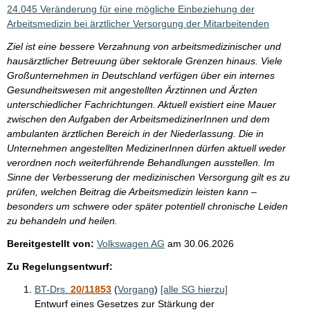
i
24.045 Veränderung für eine mögliche Einbeziehung der
s
Arbeitsmedizin bei ärztlicher Versorgung der Mitarbeitenden
s
Ziel ist eine bessere Verzahnung von arbeitsmedizinischer und
e
hausärztlicher Betreuung über sektorale Grenzen hinaus. Viele
Großunternehmen in Deutschland verfügen über ein internes
p
Gesundheitswesen mit angestellten Ärztinnen und Ärzten
r
unterschiedlicher Fachrichtungen. Aktuell existiert eine Mauer
o
zwischen den Aufgaben der ArbeitsmedizinerInnen und dem
ambulanten ärztlichen Bereich in der Niederlassung. Die in
S
Unternehmen angestellten MedizinerInnen dürfen aktuell weder
e
verordnen noch weiterführende Behandlungen ausstellen. Im
i
Sinne der Verbesserung der medizinischen Versorgung gilt es zu
prüfen, welchen Beitrag die Arbeitsmedizin leisten kann –
t
besonders um schwere oder später potentiell chronische Leiden
e
zu behandeln und heilen.
Bereitgestellt von:
Volkswagen AG
am
30.06.2026
Zu Regelungsentwurf:
BT-Drs.
20/11853
(
Vorgang
)
[alle SG hierzu]
Entwurf eines Gesetzes zur Stärkung der