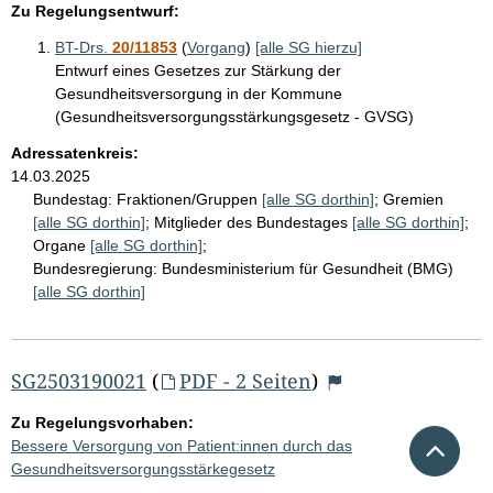
Zu Regelungsentwurf:
BT-Drs.
20/11853
(
Vorgang
)
[alle SG hierzu]
Entwurf eines Gesetzes zur Stärkung der
Gesundheitsversorgung in der Kommune
(Gesundheitsversorgungsstärkungsgesetz - GVSG)
Adressatenkreis:
14.03.2025
Bundestag:
Fraktionen/Gruppen
[alle SG dorthin]
;
Gremien
[alle SG dorthin]
;
Mitglieder des Bundestages
[alle SG dorthin]
;
Organe
[alle SG dorthin]
;
Bundesregierung:
Bundesministerium für Gesundheit (BMG)
[alle SG dorthin]
SG2503190021
(
PDF - 2 Seiten
)
Zu Regelungsvorhaben:
Nach 
Bessere Versorgung von Patient:innen durch das
Gesundheitsversorgungsstärkegesetz