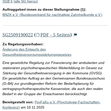
SGB 5
[alle SG hierzu]
Auftraggeber/-innen zu dieser Stellungnahme (1):
BNZK e.V. (Bundesverband für nachhaltige Zahnheilkunde e.V.)
SG2509190022
(
PDF - 5 Seiten
)
Zu Regelungsvorhaben:
Änderung des Entwurfs des
Gesundheitsversorgungsstärkungsgesetzes
Eine gesetzliche Regelung zur Finanzierung der ambulanten und
stationären psychotherapeutischen Weiterbildung im Gesetz zur
Stärkung der Gesundheitsversorgung in der Kommune (GVSG).
Ein gesetzlicher Auftrag an den Gemeinsamen Bundesausschuss
(G-BA) zur grundlegenden Reform der Bedarfsplanung für
vertragspsychotherapeutische Kassensitze, die auch den realen
Bedarf in der Gruppe der Erwachsenen berücksichtigt.
Bereitgestellt von:
PsyFaKo e.V. (Psychologie-Fachschaften-
Konferenz)
am
10.11.2025