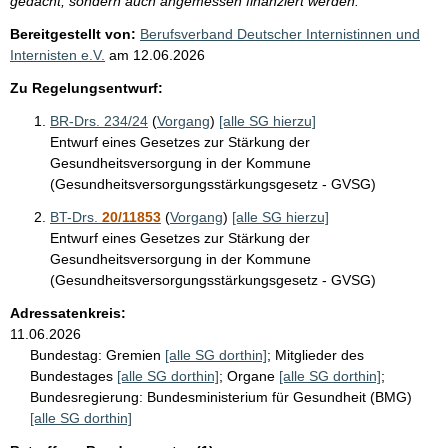
gedacht, sondern auch angemessen finanziert werden.
Bereitgestellt von:
Berufsverband Deutscher Internistinnen und
Internisten e.V.
am
12.06.2026
Zu Regelungsentwurf:
BR-Drs. 234/24
(
Vorgang
)
[alle SG hierzu]
Entwurf eines Gesetzes zur Stärkung der
Gesundheitsversorgung in der Kommune
(Gesundheitsversorgungsstärkungsgesetz - GVSG)
BT-Drs.
20/11853
(
Vorgang
)
[alle SG hierzu]
Entwurf eines Gesetzes zur Stärkung der
Gesundheitsversorgung in der Kommune
(Gesundheitsversorgungsstärkungsgesetz - GVSG)
Adressatenkreis:
11.06.2026
Bundestag:
Gremien
[alle SG dorthin]
;
Mitglieder des
Bundestages
[alle SG dorthin]
;
Organe
[alle SG dorthin]
;
Bundesregierung:
Bundesministerium für Gesundheit (BMG)
[alle SG dorthin]