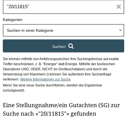
h
E
b
o
i
Kategorien
x
n
Suchen in
einer Kategorie
g
Suchen
a
Sie können mithilfe von Anführungszeichen Ihre Suchergebnisse auf exakte
b
Treffer beschränken, z. B. "Energie" statt Energie.
Mithilfe der booleschen
Operatoren UND, ODER, NICHT (in Großbuchstaben) und durch die
e
Verwendung von Klammern () können Sie außerdem Ihre Suchanfrage
verfeinern.
Weitere Informationen zur Suche
.
Wenn Sie eine neue Suche durchführen, werden die Ergebnisse
n
zurückgesetzt.
i
Eine Stellungnahme/ein Gutachten (SG) zur
m
Suche nach »"20/11815"« gefunden
F