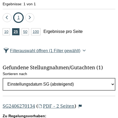
e
Ergebnisse: 1 von 1
l
Eine
Seite
Eine
1
d
Seite
Seite
A
Ergebnisse pro Seite
10
Ergebnisse
25
Ergebnisse
50
Ergebnisse
100
Ergebnisse
zurück
vor
l
n
pro
pro
pro
pro
Seite
Seite
Seite
Seite
z
ö
Filterauswahl öffnen
(1 Filter gewählt)
a
s
h
Gefundene Stellungnahmen/⁠Gutachten
(1)
c
l
Sortieren nach
E
h
r
e
g
e
n
b
SG2406270134
(
PDF - 2 Seiten
)
n
Zu Regelungsvorhaben: