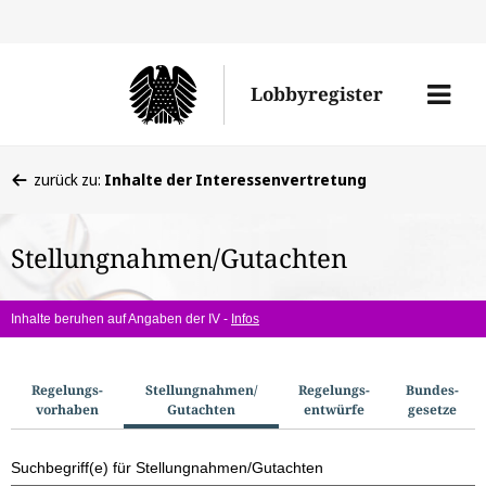
Direkt
Direk
zu
zum
Men
Lobbyregister
den
Inhal
öffne
Sucherge
Sie
zurück zu:
Inhalte der Interessenvertretung
befinden
sich
Stellungnahmen/Gutachten
hier:
Inhalte beruhen auf Angaben der IV -
Infos
S
Regelungs­
Stellungnahmen/​
Regelungs­
Bundes­
vorhaben
Gutachten
entwürfe
gesetze
u
c
Suchbegriff(e) für Stellungnahmen/Gutachten