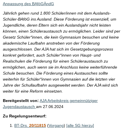
i
Anpassung des BAföGÄndG
s
Jährlich gehen rund 1.800 Schüler/innen mit dem Auslands-
s
Schüler-BAföG ins Ausland. Diese Förderung ist essenziell, um
e
Jugendliche, deren Eltern sich ein Auslandsjahr nicht leisten
können, einen Schüleraustausch zu ermöglichen. Leider sind per
p
Gesetz Schüler*innen, die kein Gymnasium besuchen und keine
r
akademische Laufbahn anstreben von der Förderung
o
ausgeschlossen. Der AJA hat sich im Gesetzgebungsprozess
konkret gefordert, auch Schüler*innen von Haupt- und
S
Realschulen die Förderung für einen Schüleraustausch zu
e
ermöglichen, auch wenn sie im Anschluss keine weiterführende
i
Schule besuchen. Die Förderung eines Austausches sollte
weiterhin für Schüler*innen von Gymnasien auf die letzten vier
t
Jahre der Schullaufbahn ausgeweitet werden. Der AJA wird sich
e
weiter für eine Reform einsetzen.
Bereitgestellt von:
AJA Arbeitskreis gemeinnütziger
Jugendaustausch
am
27.06.2024
Zu Regelungsentwurf:
BT-Drs.
20/11815
(
Vorgang
)
[alle SG hierzu]