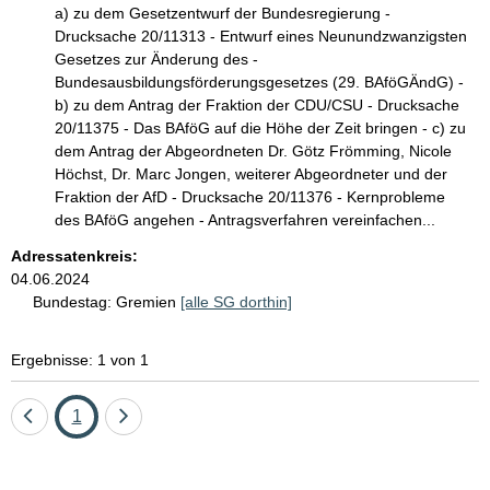
a) zu dem Gesetzentwurf der Bundesregierung -
Drucksache 20/11313 - Entwurf eines Neunundzwanzigsten
Gesetzes zur Änderung des -
Bundesausbildungsförderungsgesetzes (29. BAföGÄndG) -
b) zu dem Antrag der Fraktion der CDU/CSU - Drucksache
20/11375 - Das BAföG auf die Höhe der Zeit bringen - c) zu
dem Antrag der Abgeordneten Dr. Götz Frömming, Nicole
Höchst, Dr. Marc Jongen, weiterer Abgeordneter und der
Fraktion der AfD - Drucksache 20/11376 - Kernprobleme
des BAföG angehen - Antragsverfahren vereinfachen...
Adressatenkreis:
04.06.2024
Bundestag:
Gremien
[alle SG dorthin]
Ergebnisse: 1 von 1
Eine
Seite
Eine
1
Seite
Seite
zurück
vor