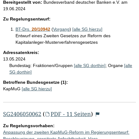
Bereitgestellt von:
Bundesverband deutscher Banken e.V.
am
19.06.2024
Zu Regelungsentwurf:
BT-Drs.
20/10942
(
Vorgang
)
[alle SG hierzu]
Entwurf eines Zweiten Gesetzes zur Reform des
Kapitalanleger-Musterverfahrensgesetzes
Adressatenkreis:
13.05.2024
Bundestag:
Fraktionen/Gruppen
[alle SG dorthin]
;
Organe
[alle
SG dorthin]
Betroffene Bundesgesetze (1):
KapMuG
[alle SG hierzu]
SG2406050062
(
PDF - 11 Seiten
)
Zu Regelungsvorhaben:
Anpassung der zweiten KapMuG-Reform im Regierungsentwurf:
Beschleunigung, erweiterte Anfechtbarkeit, klare