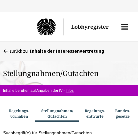
Direkt
Direk
zu
zum
Men
Lobbyregister
den
Inhal
öffne
Sucherge
Sie
zurück zu:
Inhalte der Interessenvertretung
befinden
sich
Stellungnahmen/Gutachten
hier:
Inhalte beruhen auf Angaben der IV -
Infos
S
Regelungs­
Stellungnahmen/​
Regelungs­
Bundes­
vorhaben
Gutachten
entwürfe
gesetze
u
c
Suchbegriff(e) für Stellungnahmen/Gutachten