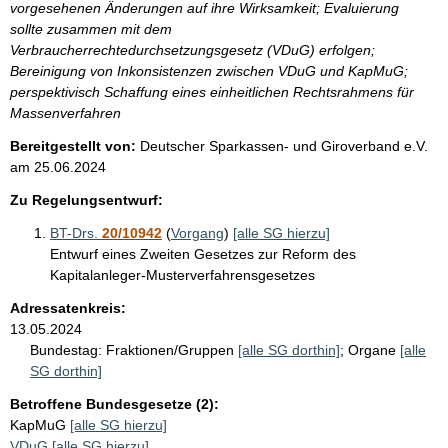
vorgesehenen Änderungen auf ihre Wirksamkeit; Evaluierung
sollte zusammen mit dem
Verbraucherrechtedurchsetzungsgesetz (VDuG) erfolgen;
Bereinigung von Inkonsistenzen zwischen VDuG und KapMuG;
perspektivisch Schaffung eines einheitlichen Rechtsrahmens für
Massenverfahren
Bereitgestellt von:
Deutscher Sparkassen- und Giroverband e.V.
am
25.06.2024
Zu Regelungsentwurf:
BT-Drs.
20/10942
(
Vorgang
)
[alle SG hierzu]
Entwurf eines Zweiten Gesetzes zur Reform des
Kapitalanleger-Musterverfahrensgesetzes
Adressatenkreis:
13.05.2024
Bundestag:
Fraktionen/Gruppen
[alle SG dorthin]
;
Organe
[alle
SG dorthin]
Betroffene Bundesgesetze (2):
KapMuG
[alle SG hierzu]
VDuG
[alle SG hierzu]