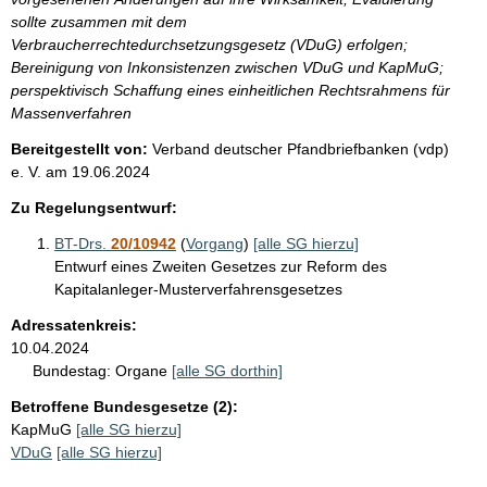
sollte zusammen mit dem
Verbraucherrechtedurchsetzungsgesetz (VDuG) erfolgen;
Bereinigung von Inkonsistenzen zwischen VDuG und KapMuG;
perspektivisch Schaffung eines einheitlichen Rechtsrahmens für
Massenverfahren
Bereitgestellt von:
Verband deutscher Pfandbriefbanken (vdp)
e. V.
am
19.06.2024
Zu Regelungsentwurf:
BT-Drs.
20/10942
(
Vorgang
)
[alle SG hierzu]
Entwurf eines Zweiten Gesetzes zur Reform des
Kapitalanleger-Musterverfahrensgesetzes
Adressatenkreis:
10.04.2024
Bundestag:
Organe
[alle SG dorthin]
Betroffene Bundesgesetze (2):
KapMuG
[alle SG hierzu]
VDuG
[alle SG hierzu]