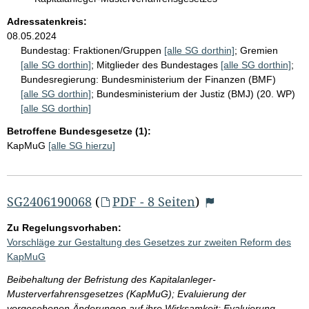
Adressatenkreis:
08.05.2024
Bundestag:
Fraktionen/Gruppen
[alle SG dorthin]
;
Gremien
[alle SG dorthin]
;
Mitglieder des Bundestages
[alle SG dorthin]
;
Bundesregierung:
Bundesministerium der Finanzen (BMF)
[alle SG dorthin]
;
Bundesministerium der Justiz (BMJ) (20. WP)
[alle SG dorthin]
Betroffene Bundesgesetze (1):
KapMuG
[alle SG hierzu]
SG2406190068
(
PDF - 8 Seiten
)
Zu Regelungsvorhaben:
Vorschläge zur Gestaltung des Gesetzes zur zweiten Reform des
KapMuG
Beibehaltung der Befristung des Kapitalanleger-
Musterverfahrensgesetzes (KapMuG); Evaluierung der
vorgesehenen Änderungen auf ihre Wirksamkeit; Evaluierung