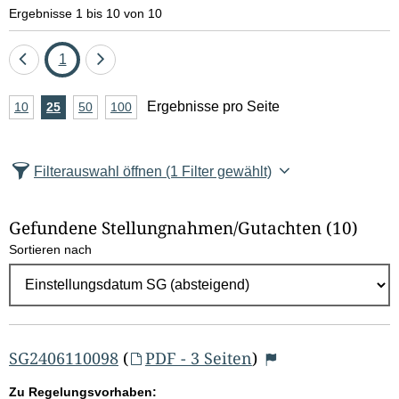
e
Ergebnisse 1 bis 10 von 10
l
Eine
Seite
Eine
1
d
Seite
Seite
A
Ergebnisse pro Seite
10
Ergebnisse
25
Ergebnisse
50
Ergebnisse
100
Ergebnisse
zurück
vor
l
n
pro
pro
pro
pro
Seite
Seite
Seite
Seite
z
ö
Filterauswahl öffnen
(1 Filter gewählt)
a
s
h
Gefundene Stellungnahmen/⁠Gutachten
(10)
c
l
Sortieren nach
E
h
r
e
g
e
n
b
SG2406110098
(
PDF - 3 Seiten
)
n
Zu Regelungsvorhaben: