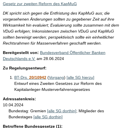
i
Gesetz zur zweiten Reform des KapMuG
s
DK spricht sich gegen die Entfristung des KapMuG aus; die
s
vorgesehenen Änderungen sollten zu gegebener Zeit auf ihre
e
Wirksamkeit hin evaluiert; Evaluierung sollte zusammen mit dem
VDuG erfolgen; Inkonsistenzen zwischen VDuG und KapMuG
p
sollten bereinigt werden; perspektivisch sollte ein einheitlicher
r
Rechtsrahmen für Massenverfahren geschafft werden.
o
Bereitgestellt von:
Bundesverband Öffentlicher Banken
S
Deutschlands e.V.
am
28.06.2024
e
Zu Regelungsentwurf:
i
BT-Drs.
20/10942
(
Vorgang
)
[alle SG hierzu]
t
Entwurf eines Zweiten Gesetzes zur Reform des
e
Kapitalanleger-Musterverfahrensgesetzes
Adressatenkreis:
10.04.2024
Bundestag:
Gremien
[alle SG dorthin]
;
Mitglieder des
Bundestages
[alle SG dorthin]
Betroffene Bundesgesetze (1):