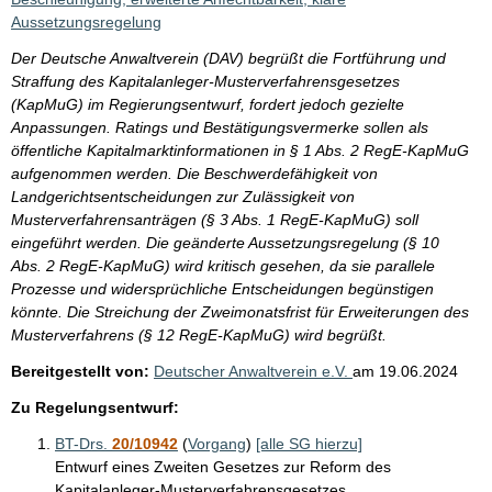
Aussetzungsregelung
Der Deutsche Anwaltverein (DAV) begrüßt die Fortführung und
Straffung des Kapitalanleger-Musterverfahrensgesetzes
(KapMuG) im Regierungsentwurf, fordert jedoch gezielte
Anpassungen. Ratings und Bestätigungsvermerke sollen als
öffentliche Kapitalmarktinformationen in § 1 Abs. 2 RegE-KapMuG
aufgenommen werden. Die Beschwerdefähigkeit von
Landgerichtsentscheidungen zur Zulässigkeit von
Musterverfahrensanträgen (§ 3 Abs. 1 RegE-KapMuG) soll
eingeführt werden. Die geänderte Aussetzungsregelung (§ 10
Abs. 2 RegE-KapMuG) wird kritisch gesehen, da sie parallele
Prozesse und widersprüchliche Entscheidungen begünstigen
könnte. Die Streichung der Zweimonatsfrist für Erweiterungen des
Musterverfahrens (§ 12 RegE-KapMuG) wird begrüßt.
Bereitgestellt von:
Deutscher Anwaltverein e.V.
am
19.06.2024
Zu Regelungsentwurf:
BT-Drs.
20/10942
(
Vorgang
)
[alle SG hierzu]
Entwurf eines Zweiten Gesetzes zur Reform des
Kapitalanleger-Musterverfahrensgesetzes