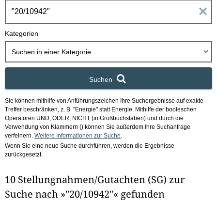
h
E
b
o
i
Kategorien
x
n
Suchen in
einer Kategorie
g
Suchen
a
Sie können mithilfe von Anführungszeichen Ihre Suchergebnisse auf exakte
b
Treffer beschränken, z. B. "Energie" statt Energie.
Mithilfe der booleschen
Operatoren UND, ODER, NICHT (in Großbuchstaben) und durch die
e
Verwendung von Klammern () können Sie außerdem Ihre Suchanfrage
verfeinern.
Weitere Informationen zur Suche
.
Wenn Sie eine neue Suche durchführen, werden die Ergebnisse
n
zurückgesetzt.
i
10 Stellungnahmen/Gutachten (SG) zur
m
Suche nach »"20/10942"« gefunden
F