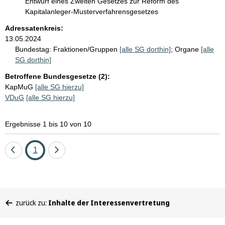
Entwurf eines Zweiten Gesetzes zur Reform des
Kapitalanleger-Musterverfahrensgesetzes
Adressatenkreis:
13.05.2024
Bundestag:
Fraktionen/Gruppen
[alle SG dorthin]
;
Organe
[alle
SG dorthin]
Betroffene Bundesgesetze (2):
KapMuG
[alle SG hierzu]
VDuG
[alle SG hierzu]
Ergebnisse 1 bis 10 von 10
Eine
Seite
Eine
1
Seite
Seite
zurück
vor
Sie
zurück zu:
Inhalte der Interessenvertretung
befinden
sich