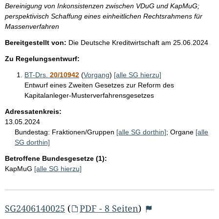
Bereinigung von Inkonsistenzen zwischen VDuG und KapMuG;
perspektivisch Schaffung eines einheitlichen Rechtsrahmens für
Massenverfahren
Bereitgestellt von:
Die Deutsche Kreditwirtschaft
am
25.06.2024
Zu Regelungsentwurf:
BT-Drs.
20/10942
(
Vorgang
)
[alle SG hierzu]
Entwurf eines Zweiten Gesetzes zur Reform des
Kapitalanleger-Musterverfahrensgesetzes
Adressatenkreis:
13.05.2024
Bundestag:
Fraktionen/Gruppen
[alle SG dorthin]
;
Organe
[alle
SG dorthin]
Betroffene Bundesgesetze (1):
KapMuG
[alle SG hierzu]
SG2406140025
(
PDF - 8 Seiten
)