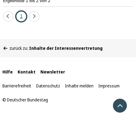
Ergebnisse 1 bis 2 von 2
Eine
Seite
Eine
1
Seite
Seite
zurück
vor
Sie
zurück zu:
Inhalte der Interessenvertretung
befinden
sich
hier:
Interne
Hilfe
Kontakt
Newsletter
Links
Barrierefreiheit
Datenschutz
Inhalte melden
Impressum
© Deutscher Bundestag
Nach 