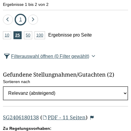
e
Ergebnisse 1 bis 2 von 2
l
Eine
Seite
Eine
1
d
Seite
Seite
A
Ergebnisse pro Seite
10
Ergebnisse
25
Ergebnisse
50
Ergebnisse
100
Ergebnisse
zurück
vor
l
n
pro
pro
pro
pro
Seite
Seite
Seite
Seite
z
ö
Filterauswahl öffnen
(0 Filter gewählt)
a
s
h
Gefundene Stellungnahmen/⁠Gutachten
(2)
c
l
Sortieren nach
E
h
r
e
g
e
n
b
SG2406180138
(
PDF - 11 Seiten
)
n
Zu Regelungsvorhaben: