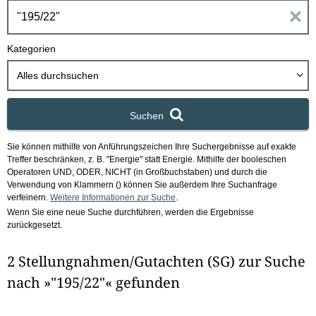
h
E
b
o
i
Kategorien
x
n
Alles durchsuchen
g
Suchen
a
Sie können mithilfe von Anführungszeichen Ihre Suchergebnisse auf exakte
b
Treffer beschränken, z. B. "Energie" statt Energie.
Mithilfe der booleschen
Operatoren UND, ODER, NICHT (in Großbuchstaben) und durch die
e
Verwendung von Klammern () können Sie außerdem Ihre Suchanfrage
verfeinern.
Weitere Informationen zur Suche
.
Wenn Sie eine neue Suche durchführen, werden die Ergebnisse
n
zurückgesetzt.
i
2 Stellungnahmen/Gutachten (SG) zur Suche
m
nach »"195/22"« gefunden
F