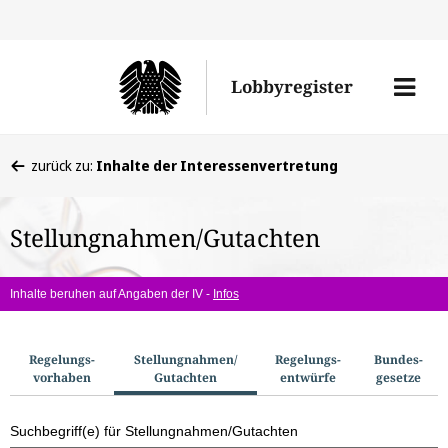
Direkt
Direk
zu
zum
Men
Lobbyregister
den
Inhal
öffne
Sucherge
Sie
zurück zu:
Inhalte der Interessenvertretung
befinden
sich
Stellungnahmen/Gutachten
hier:
Inhalte beruhen auf Angaben der IV -
Infos
S
Regelungs­
Stellungnahmen/​
Regelungs­
Bundes­
vorhaben
Gutachten
entwürfe
gesetze
u
c
Suchbegriff(e) für Stellungnahmen/Gutachten