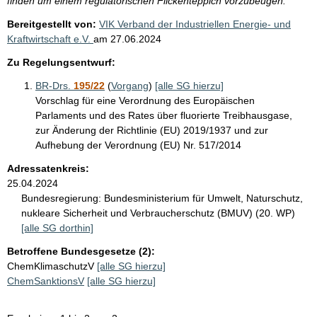
finden um einem regulatorischen Flickenteppich vorzubeugen.
Bereitgestellt von:
VIK Verband der Industriellen Energie- und
Kraftwirtschaft e.V.
am
27.06.2024
Zu Regelungsentwurf:
BR-Drs.
195/22
(
Vorgang
)
[alle SG hierzu]
Vorschlag für eine Verordnung des Europäischen
Parlaments und des Rates über fluorierte Treibhausgase,
zur Änderung der Richtlinie (EU) 2019/1937 und zur
Aufhebung der Verordnung (EU) Nr. 517/2014
Adressatenkreis:
25.04.2024
Bundesregierung:
Bundesministerium für Umwelt, Naturschutz,
nukleare Sicherheit und Verbraucherschutz (BMUV) (20. WP)
[alle SG dorthin]
Betroffene Bundesgesetze (2):
ChemKlimaschutzV
[alle SG hierzu]
ChemSanktionsV
[alle SG hierzu]