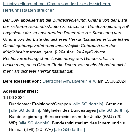
i
Initiativstellungnahme: Ghana von der Liste der sicheren
s
Herkunftsstaaten streichen
s
Der DAV appelliert an die Bundesregierung, Ghana von der Liste
e
der sicheren Herkunftsstaaten zu streichen. Bundesregierung soll
angesichts der zu erwartenden Dauer des zur Streichung von
p
Ghana von der Liste der sicheren Herkunftsstaaten erforderlichen
r
Gesetzgebungsverfahrens unverzüglich Gebrauch von der
o
Möglichkeit machen, gem. § 29a Abs. 2a AsylG durch
Rechtsverordnung ohne Zustimmung des Bundesrates zu
S
bestimmen, dass Ghana für die Dauer von sechs Monaten nicht
e
mehr als sicherer Herkunftsstaat gilt.
i
Bereitgestellt von:
Deutscher Anwaltverein e.V.
am
19.06.2024
t
Adressatenkreis:
e
18.06.2024
Bundestag:
Fraktionen/Gruppen
[alle SG dorthin]
;
Gremien
[alle SG dorthin]
;
Mitglieder des Bundestages
[alle SG dorthin]
;
Bundesregierung:
Bundesministerium der Justiz (BMJ) (20.
WP)
[alle SG dorthin]
;
Bundesministerium des Innern und für
Heimat (BMI) (20. WP)
[alle SG dorthin]