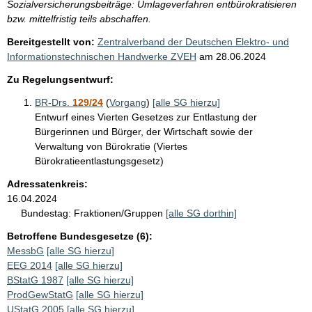
Sozialversicherungsbeiträge: Umlageverfahren entbürokratisieren
bzw. mittelfristig teils abschaffen.
Bereitgestellt von:
Zentralverband der Deutschen Elektro- und
Informationstechnischen Handwerke ZVEH
am
28.06.2024
Zu Regelungsentwurf:
BR-Drs.
129/24
(
Vorgang
)
[alle SG hierzu]
Entwurf eines Vierten Gesetzes zur Entlastung der
Bürgerinnen und Bürger, der Wirtschaft sowie der
Verwaltung von Bürokratie (Viertes
Bürokratieentlastungsgesetz)
Adressatenkreis:
16.04.2024
Bundestag:
Fraktionen/Gruppen
[alle SG dorthin]
Betroffene Bundesgesetze (6):
MessbG
[alle SG hierzu]
EEG 2014
[alle SG hierzu]
BStatG 1987
[alle SG hierzu]
ProdGewStatG
[alle SG hierzu]
UStatG 2005
[alle SG hierzu]