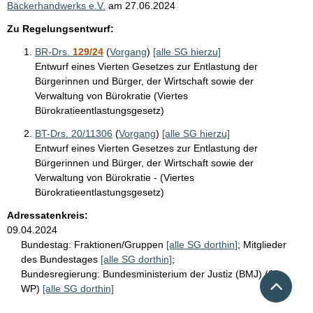
Bäckerhandwerks e.V.
am
27.06.2024
Zu Regelungsentwurf:
BR-Drs.
129/24
(
Vorgang
)
[alle SG hierzu]
Entwurf eines Vierten Gesetzes zur Entlastung der
Bürgerinnen und Bürger, der Wirtschaft sowie der
Verwaltung von Bürokratie (Viertes
Bürokratieentlastungsgesetz)
BT-Drs. 20/11306
(
Vorgang
)
[alle SG hierzu]
Entwurf eines Vierten Gesetzes zur Entlastung der
Bürgerinnen und Bürger, der Wirtschaft sowie der
Verwaltung von Bürokratie - (Viertes
Bürokratieentlastungsgesetz)
Adressatenkreis:
09.04.2024
Bundestag:
Fraktionen/Gruppen
[alle SG dorthin]
;
Mitglieder
des Bundestages
[alle SG dorthin]
;
Bundesregierung:
Bundesministerium der Justiz (BMJ) (20.
Nach 
WP)
[alle SG dorthin]