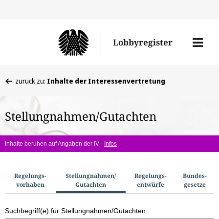
Direkt
Direk
zu
zum
Men
Lobbyregister
den
Inhal
öffne
Sucherge
Sie
zurück zu:
Inhalte der Interessenvertretung
befinden
sich
Stellungnahmen/Gutachten
hier:
Inhalte beruhen auf Angaben der IV -
Infos
S
Regelungs­
Stellungnahmen/​
Regelungs­
Bundes­
vorhaben
Gutachten
entwürfe
gesetze
u
c
Suchbegriff(e) für Stellungnahmen/Gutachten