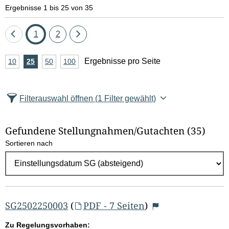
e
Ergebnisse 1 bis 25 von 35
l
Eine
Seite
Seite
Eine
1
2
d
Seite
Seite
A
Ergebnisse pro Seite
10
Ergebnisse
25
Ergebnisse
50
Ergebnisse
100
Ergebnisse
zurück
vor
l
n
pro
pro
pro
pro
Seite
Seite
Seite
Seite
z
ö
Filterauswahl öffnen
(1 Filter gewählt)
a
s
h
Gefundene Stellungnahmen/⁠Gutachten
(35)
c
l
Sortieren nach
E
h
r
e
g
e
n
b
SG2502250003
(
PDF - 7 Seiten
)
n
Zu Regelungsvorhaben: