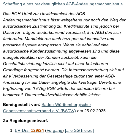
i
Schaffung eines praxistauglichen AGB-Änderungsmechanismus
s
Das BGH-Urteil zur Unwirksamkeit des AGB-
s
Änderungsmechanismus lässt weitgehend nur noch den Weg der
e
ausdrücklichen Zustimmung zu. Kreditinstitute sind jedoch bei
Dauerver- trägen wiederkehrend veranlasst, ihre AGB den sich
p
ändernden Marktfaktoren auch bezogen auf innovative und
r
preisliche Aspekte anzupassen. Wenn sie dabei auf eine
o
ausdrückliche Kundenzustimmung angewiesen sind und diese
mangels Reaktion der Kunden ausbleibt, kann die
S
Geschäftsbeziehung letztlich nicht auf einer belastbaren
e
Grundlage fortgesetzt werden. Die Interessenvertretung zielt auf
i
eine Verbesserung der Gesetzeslage zugunsten einer AGB-
Anpassung für auf Dauer angelegte Bankverträge. Bereits eine
t
Ergänzung von § 675g BGB würde der aktuellen Misere bei
e
bankrechtl. Dauerschuldverhältnissen Abhilfe leisten.
Bereitgestellt von:
Baden-Württembergischer
Genossenschaftsverband e.V. (BWGV)
am
25.02.2025
Zu Regelungsentwurf:
BR-Drs.
129/24
(
Vorgang
)
[alle SG hierzu]