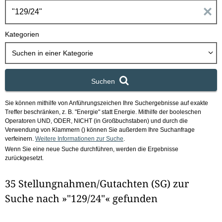
h
E
b
o
i
Kategorien
x
n
Suchen in
einer Kategorie
g
Suchen
a
Sie können mithilfe von Anführungszeichen Ihre Suchergebnisse auf exakte
b
Treffer beschränken, z. B. "Energie" statt Energie.
Mithilfe der booleschen
Operatoren UND, ODER, NICHT (in Großbuchstaben) und durch die
e
Verwendung von Klammern () können Sie außerdem Ihre Suchanfrage
verfeinern.
Weitere Informationen zur Suche
.
Wenn Sie eine neue Suche durchführen, werden die Ergebnisse
n
zurückgesetzt.
i
35 Stellungnahmen/Gutachten (SG) zur
m
Suche nach »"129/24"« gefunden
F