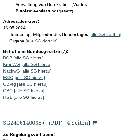
Verwaltung von Bürokratie - (Viertes
Bürokratieentlastungsgesetz)
Adressatenkreis:
13.05.2024
Bundestag:
Mitglieder des Bundestages
[alle SG dorthin]
;
Organe
[alle SG dorthin]
Betroffene Bundesgesetze (7):
BGB
[alle SG hierzu]
KredWG
[alle SG hierzu]
NachwG
[alle SG hierzu]
EStG
[alle SG hierzu]
GBVfg
[alle SG hierzu]
GBO
[alle SG hierzu]
HGB
[alle SG hierzu]
SG2406140068
(
PDF - 4 Seiten
)
Zu Regelungsvorhaben: