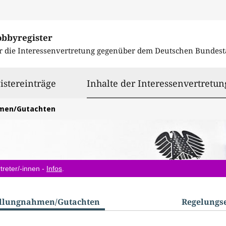
obbyregister
r die Interessenvertretung gegenüber dem
Deutschen Bundest
istereinträge
Inhalte der Interessenvertretun
hmen/Gutachten
treter/-innen -
Infos
.
ellungnahmen/​Gutachten
Regelungs