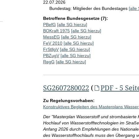
22.07.2026
Bundestag:
Mitglieder des Bundestages
[alle
Betroffene Bundesgesetze (7):
PBefG
[alle SG hierzu]
BOKraft 1975
[alle SG hierzu]
MessEG
[alle SG hierzu]
FeV 2010
[alle SG hierzu]
FrStllgV
[alle SG hierzu]
PBZugV
[alle SG hierzu]
RegG
[alle SG hierzu]
SG2607280022
(
PDF - 5 Seit
Zu Regelungsvorhaben:
Konstruktives Begleiten des Masterplans Wasserst
Der "Masterplan Wasserstoff und strombasierte Kra
Hochlauf von Wasserstofftechnologien im Straßen-
Anfang 2026 durch Empfehlungen des Nationalen 
des Wasserstoffhochlaufs muss den Übergang von 