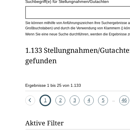
Suchbegriff(e) für Stellungnahmen/Gutachten
c
h
Sie können mithilfe von Anführungszeichen Ihre Suchergebnisse auf
b
Großbuchstaben) und durch die Verwendung von Klammern () könn
Wenn Sie eine neue Suche durchführen, werden die Ergebnisse z
o
1.133 Stellungnahmen/Gutachten
x
gefunden
Ergebnisse 1 bis 25 von 1.133
Eine
Seite
Seite
Seite
Seite
Seite
Seit
1
2
3
4
5
46
...
Seite
zurück
Aktive Filter