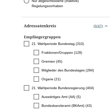
Nur abgeschlossene (inaktive)
Regelungsvorhaben
Adressatenkreis
(
0
/
47
)
Empfängergruppen
21. Wahlperiode Bundestag (310)
Fraktionen/Gruppen (128)
Gremien (45)
Mitglieder des Bundestages (284)
Organe (21)
21. Wahlperiode Bundesregierung (404)
Auswärtiges Amt (AA) (5)
Bundeskanzleramt (BKAmt) (43)