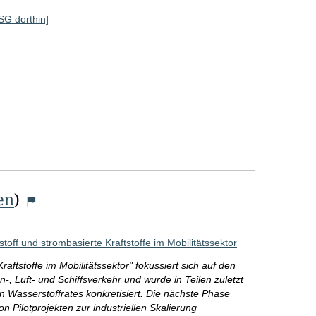
r
 SG dorthin]
o
S
e
i
t
e
en
)
off und strombasierte Kraftstoffe im Mobilitätssektor
ftstoffe im Mobilitätssektor" fokussiert sich auf den
, Luft- und Schiffsverkehr und wurde in Teilen zuletzt
Wasserstoffrates konkretisiert. Die nächste Phase
Pilotprojekten zur industriellen Skalierung