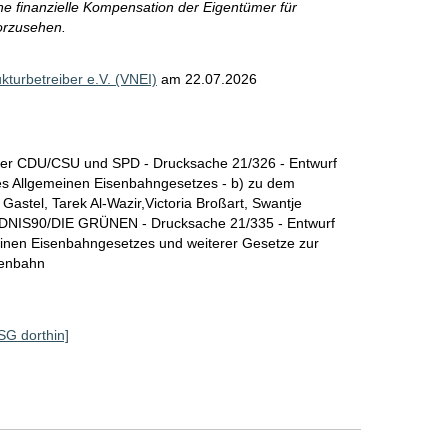
e finanzielle Kompensation der Eigentümer für
orzusehen.
turbetreiber e.V. (VNEI)
am
22.07.2026
der CDU/CSU und SPD - Drucksache 21/326 - Entwurf
s Allgemeinen Eisenbahngesetzes - b) zu dem
astel, Tarek Al-Wazir,Victoria Broßart, Swantje
NDNIS90/DIE GRÜNEN - Drucksache 21/335 - Entwurf
inen Eisenbahngesetzes und weiterer Gesetze zur
senbahn
 SG dorthin]