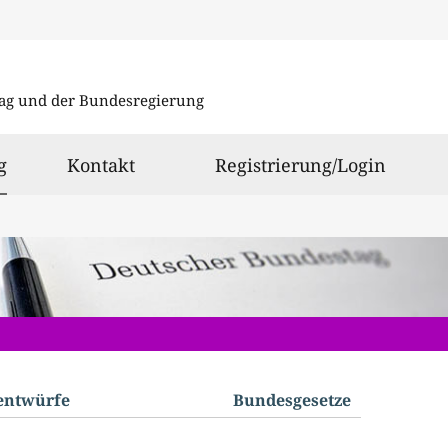
Direkt
Direkt
zu
zum
ag und der Bundesregierung
den
Inhalt
Suchergeb
ausgewählt
g
Kontakt
Registrierung/Login
­entwürfe
Bundes­gesetze