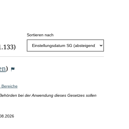
h
l
E
Sortieren nach
r
1.133)
g
e
b
en
)
n
i
 Bereiche
s
 Behörden bei der Anwendung dieses Gesetzes sollen
s
e
08.2026
p