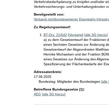
Verkehrsbedarfsplanung zu knüpfen und/oder ein
Verkehrssicherungs- und Unterhaltungskosten v
Bereitgestellt von:
Verband nichtbundeseigener Eisenbahn-Infrastruk
Zu Regelungsentwurf:
BT-Drs. 21/642
(
Vorgang
)
[alle SG hierzu]
a) zu dem Gesetzentwurf der Fraktionen 
eines Sechsten Gesetzes zur Änderung de
Gesetzentwurf der Abgeordneten Matthias G
Henrike Michaelsen und der Fraktion BÜ
eines Gesetzes zur Änderung des Allgeme
Spezifizierung der Flächenbedarfe der Ei
Adressatenkreis:
17.06.2025
Bundestag:
Mitglieder des Bundestages
[alle
Betroffene Bundesgesetze (1):
AEG
[alle SG hierzu]