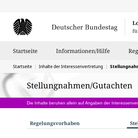
L
fü
Hauptnavigation
Startseite
Informationen/Hilfe
Reg
Sie
Startseite
Inhalte der Interessenvertretung
Stellungna
befinden
Stellungnahmen/Gutachten
sich
hier:
Die Inhalte beruhen allein auf Angaben der Interessenver
Regelungs­vorhaben
St
S
u