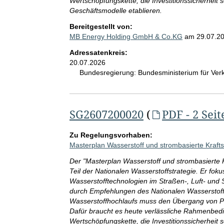
Wertschöpfungskette, die Investitionssicherheit 
Geschäftsmodelle etablieren.
Bereitgestellt von:
MB Energy Holding GmbH & Co.KG
am
29.07.2
Adressatenkreis:
20.07.2026
Bundesregierung:
Bundesministerium für Ve
SG2607200020
(
PDF - 2 Seit
Zu Regelungsvorhaben:
Masterplan Wasserstoff und strombasierte Kraftst
Der "Masterplan Wasserstoff und strombasierte Kr
Teil der Nationalen Wasserstoffstrategie. Er foku
Wasserstofftechnologien im Straßen-, Luft- und 
durch Empfehlungen des Nationalen Wasserstoffr
Wasserstoffhochlaufs muss den Übergang von Pilo
Dafür braucht es heute verlässliche Rahmenbed
Wertschöpfungskette, die Investitionssicherheit 