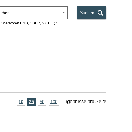
uchen
Suchen
en Operatoren UND, ODER, NICHT (in
A
Ergebnisse pro Seite
10
Ergebnisse
25
Ergebnisse
50
Ergebnisse
100
Ergebnisse
pro
pro
pro
pro
n
Seite
Seite
Seite
Seite
z
a