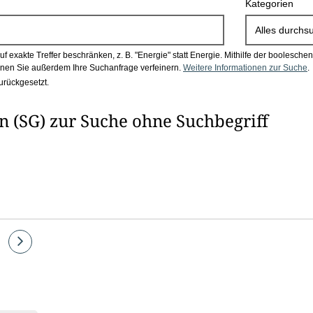
Kategorien
Alles durchs
 exakte Treffer beschränken, z. B. "Energie" statt Energie.
Mithilfe der boolesch
en Sie außerdem Ihre Suchanfrage verfeinern.
Weitere Informationen zur Suche
.
urückgesetzt.
 (SG) zur Suche ohne Suchbegriff
e
Eine
Seite
vor