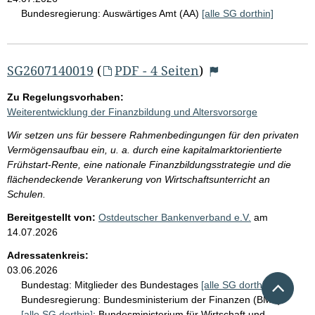
Bundesregierung:
Auswärtiges Amt (AA)
[alle SG dorthin]
SG2607140019
(
PDF - 4 Seiten
)
Zu Regelungsvorhaben:
Weiterentwicklung der Finanzbildung und Altersvorsorge
Wir setzen uns für bessere Rahmenbedingungen für den privaten
Vermögensaufbau ein, u. a. durch eine kapitalmarktorientierte
Frühstart-Rente, eine nationale Finanzbildungsstrategie und die
flächendeckende Verankerung von Wirtschaftsunterricht an
Schulen.
Bereitgestellt von:
Ostdeutscher Bankenverband e.V.
am
14.07.2026
Adressatenkreis:
03.06.2026
Nach 
Bundestag:
Mitglieder des Bundestages
[alle SG dorthin]
;
Bundesregierung:
Bundesministerium der Finanzen (BMF)
[alle SG dorthin]
;
Bundesministerium für Wirtschaft und