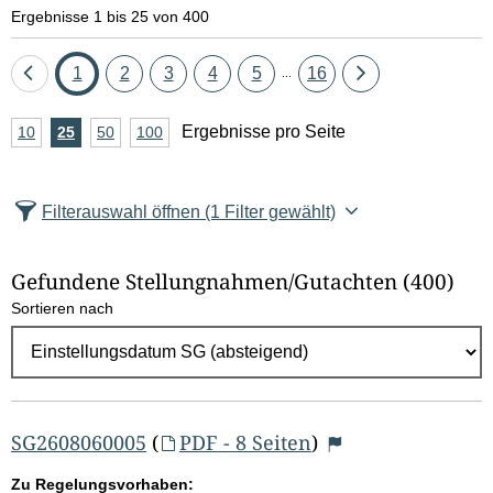
Ergebnisse 1 bis 25 von 400
Eine
Seite
Seite
Seite
Seite
Seite
Seite
Eine
1
2
3
4
5
16
...
Seite
Seite
A
Ergebnisse pro Seite
10
Ergebnisse
25
Ergebnisse
50
Ergebnisse
100
Ergebnisse
zurück
vor
n
pro
pro
pro
pro
Seite
Seite
Seite
Seite
z
Filterauswahl öffnen
(1 Filter gewählt)
a
h
Gefundene Stellungnahmen/⁠Gutachten
(400)
l
Sortieren nach
E
r
g
e
b
SG2608060005
(
PDF - 8 Seiten
)
n
Zu Regelungsvorhaben: