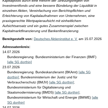
Kapitalpools durch eine Reform der Streuungsregeln von
Investmentfonds und eine bessere Bündelung der Liquidität in
einzelnen Aktien, Vereinfachung von Berichtspflichten und
Erleichterung von Kapitalaufnahmen von Unternehmen, eine
praxisgerechte Wertpapieraufsicht mit einheitlichem
Aufsichtsansatz und ein gutes Zusammenspiel zwischen
Kapitalmarktfinanzierung und Bankenfinanzierung.
Bereitgestellt von:
Deutsches Aktieninstitut e. V.
am
15.07.2026
Adressatenkreis:
14.07.2026
Bundesregierung:
Bundesministerium der Finanzen (BMF)
[alle SG dorthin]
23.07.2026
Bundesregierung:
Bundeskanzleramt (BKAmt)
[alle SG
dorthin]
;
Bundesministerium der Justiz und für
Verbraucherschutz (BMJV)
[alle SG dorthin]
;
Bundesministerium für Digitalisierung und
Staatsmodernisierung (BMDS)
[alle SG dorthin]
;
Bundesministerium für Wirtschaft und Energie (BMWE)
[alle
SG dorthin]
24.07.2026