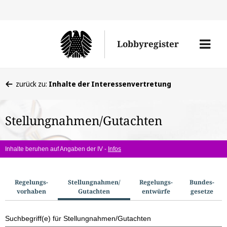
Direkt
Direk
zu
zum
Men
Lobbyregister
den
Inhal
öffne
Sucherge
Sie
zurück zu:
Inhalte der Interessenvertretung
befinden
sich
Stellungnahmen/Gutachten
hier:
Inhalte beruhen auf Angaben der IV -
Infos
S
Regelungs­
Stellungnahmen/​
Regelungs­
Bundes­
vorhaben
Gutachten
entwürfe
gesetze
u
c
Suchbegriff(e) für Stellungnahmen/Gutachten