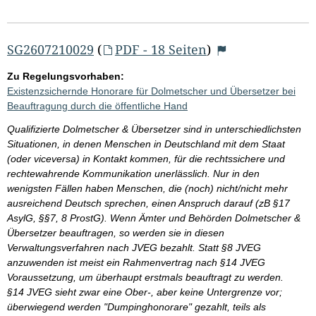
SG2607210029
(
PDF - 18 Seiten
)
Zu Regelungsvorhaben:
Existenzsichernde Honorare für Dolmetscher und Übersetzer bei
Beauftragung durch die öffentliche Hand
Qualifizierte Dolmetscher & Übersetzer sind in unterschiedlichsten
Situationen, in denen Menschen in Deutschland mit dem Staat
(oder viceversa) in Kontakt kommen, für die rechtssichere und
rechtewahrende Kommunikation unerlässlich. Nur in den
wenigsten Fällen haben Menschen, die (noch) nicht/nicht mehr
ausreichend Deutsch sprechen, einen Anspruch darauf (zB §17
AsylG, §§7, 8 ProstG). Wenn Ämter und Behörden Dolmetscher &
Übersetzer beauftragen, so werden sie in diesen
Verwaltungsverfahren nach JVEG bezahlt. Statt §8 JVEG
anzuwenden ist meist ein Rahmenvertrag nach §14 JVEG
Voraussetzung, um überhaupt erstmals beauftragt zu werden.
§14 JVEG sieht zwar eine Ober-, aber keine Untergrenze vor;
überwiegend werden "Dumpinghonorare" gezahlt, teils als