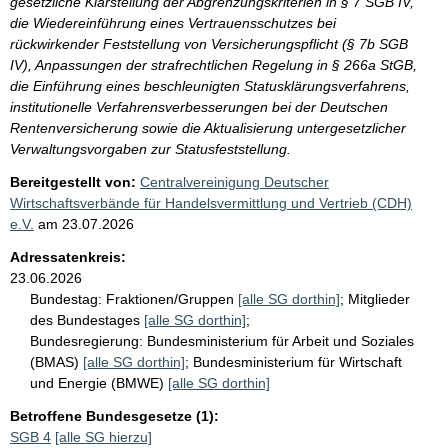
gesetzliche Klarstellung der Abgrenzungskriterien in § 7 SGB IV,
die Wiedereinführung eines Vertrauensschutzes bei
rückwirkender Feststellung von Versicherungspflicht (§ 7b SGB
IV), Anpassungen der strafrechtlichen Regelung in § 266a StGB,
die Einführung eines beschleunigten Statusklärungsverfahrens,
institutionelle Verfahrensverbesserungen bei der Deutschen
Rentenversicherung sowie die Aktualisierung untergesetzlicher
Verwaltungsvorgaben zur Statusfeststellung.
Bereitgestellt von:
Centralvereinigung Deutscher
Wirtschaftsverbände für Handelsvermittlung und Vertrieb (CDH)
e.V.
am
23.07.2026
Adressatenkreis:
23.06.2026
Bundestag:
Fraktionen/Gruppen
[alle SG dorthin]
;
Mitglieder
des Bundestages
[alle SG dorthin]
;
Bundesregierung:
Bundesministerium für Arbeit und Soziales
(BMAS)
[alle SG dorthin]
;
Bundesministerium für Wirtschaft
und Energie (BMWE)
[alle SG dorthin]
Betroffene Bundesgesetze (1):
SGB 4
[alle SG hierzu]