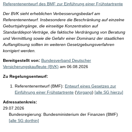
i
Referentenentwurf des BMF zur Einführung einer Frühstartrente
s
Der BVK sieht erheblichen Verbesserungsbedarf am
s
Referentenentwurf. Insbesondere die Beschränkung auf einzelne
e
Geburtsjahrgänge, die einseitige Konzentration auf
Standarddepot-Verträge, die faktische Verdrängung von Beratung
p
und Vermittlung sowie die Gefahr einer Dominanz der staatlichen
r
Auffanglösung sollten im weiteren Gesetzgebungsverfahren
o
korrigiert werden.
S
Bereitgestellt von:
Bundesverband Deutscher
Versicherungskaufleute (BVK)
am
06.08.2026
e
i
Zu Regelungsentwurf:
t
Referentenentwurf (BMF):
Entwurf eines Gesetzes zur
e
Einführung einer Frühstartrente
(
Vorgang
)
[alle SG hierzu]
Adressatenkreis:
29.07.2026
Bundesregierung:
Bundesministerium der Finanzen (BMF)
[alle SG dorthin]