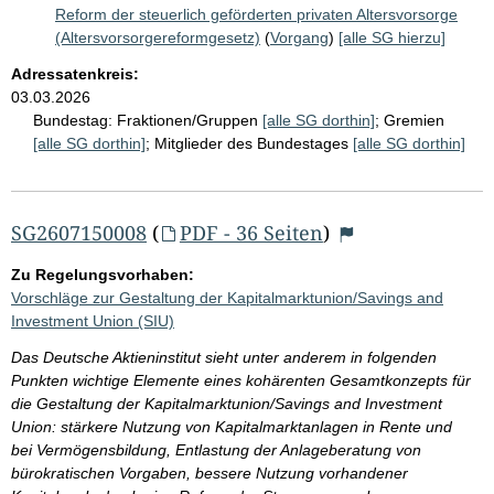
Reform der steuerlich geförderten privaten Altersvorsorge
(Altersvorsorgereformgesetz)
(
Vorgang
)
[alle SG hierzu]
Adressatenkreis:
03.03.2026
Bundestag:
Fraktionen/Gruppen
[alle SG dorthin]
;
Gremien
[alle SG dorthin]
;
Mitglieder des Bundestages
[alle SG dorthin]
SG2607150008
(
PDF - 36 Seiten
)
Zu Regelungsvorhaben:
Vorschläge zur Gestaltung der Kapitalmarktunion/Savings and
Investment Union (SIU)
Das Deutsche Aktieninstitut sieht unter anderem in folgenden
Punkten wichtige Elemente eines kohärenten Gesamtkonzepts für
die Gestaltung der Kapitalmarktunion/Savings and Investment
Union: stärkere Nutzung von Kapitalmarktanlagen in Rente und
bei Vermögensbildung, Entlastung der Anlageberatung von
bürokratischen Vorgaben, bessere Nutzung vorhandener