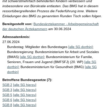
mit schwerstmehrfach behinderten Kindern verbessern und
insbesondere von Bürokratie entlasten. Das BMG hat in diesem
ressortübergreifenden Prozess die Federführung inne. Weitere
Einladungen des BMG zu genanntem Runden Tisch sollen folgen.
Bereitgestellt von:
Bundesärztekammer - Arbeitsgemeinschaft
der deutschen Ärztekammern
am
30.06.2024
Adressatenkreis:
27.06.2024
Bundestag:
Mitglieder des Bundestages
[alle SG dorthin]
;
Bundesregierung:
Bundesministerium für Arbeit und Soziales
(BMAS)
[alle SG dorthin]
;
Bundesministerium für Familie,
Senioren, Frauen und Jugend (BMFSFJ) (20. WP)
[alle SG
dorthin]
;
Bundesministerium für Gesundheit (BMG)
[alle SG
dorthin]
Betroffene Bundesgesetze (7):
SGB 2
[alle SG hierzu]
SGB 3
[alle SG hierzu]
SGB 5
[alle SG hierzu]
SGB 6
[alle SG hierzu]
SGB 8
[alle SG hierzu]