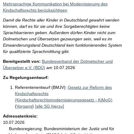
i
Mehrsprachige Kommunikation bei Modernisierung des
s
Kindschaftsrechts berücksichtigen
s
Damit die Rechte aller Kinder in Deutschland gewahrt werden
e
können, darf es für sie und ihre Sorgeberechtigten keine
Sprachbarrieren geben. Außerdem dürfen Kinder nicht zum
p
Dolmetschen und Übersetzen gezwungen sein, weil es im
r
Einwanderungsland Deutschland kein funktionierendes System
o
für qualifizierte Sprachmittlung gibt.
S
Bereitgestellt von:
Bundesverband der Dolmetscher und
Übersetzer e.V. (BDÜ)
am
10.07.2026
e
i
Zu Regelungsentwurf:
t
Referentenentwurf (BMJV):
Gesetz zur Reform des
e
Kindschaftsrechts
(Kindschaftsrechtsmodernisierungsgesetz - KiMoG)
(
Vorgang
)
[alle SG hierzu]
Adressatenkreis:
10.07.2026
Bundesregierung:
Bundesministerium der Justiz und für