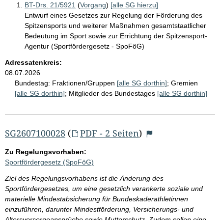
BT-Drs. 21/5921
(
Vorgang
)
[alle SG hierzu]
Entwurf eines Gesetzes zur Regelung der Förderung des
Spitzensports und weiterer Maßnahmen gesamtstaatlicher
Bedeutung im Sport sowie zur Errichtung der Spitzensport-
Agentur (Sportfördergesetz - SpoFöG)
Adressatenkreis:
08.07.2026
Bundestag:
Fraktionen/Gruppen
[alle SG dorthin]
;
Gremien
[alle SG dorthin]
;
Mitglieder des Bundestages
[alle SG dorthin]
SG2607100028
(
PDF - 2 Seiten
)
Zu Regelungsvorhaben:
Sportfördergesetz (SpoFöG)
Ziel des Regelungsvorhabens ist die Änderung des
Sportfördergesetzes, um eine gesetzlich verankerte soziale und
materielle Mindestabsicherung für Bundeskaderathletinnen
einzuführen, darunter Mindestförderung, Versicherungs- und
Altersvorsorgeansprüche sowie Mutterschutz. Zudem sollen eine