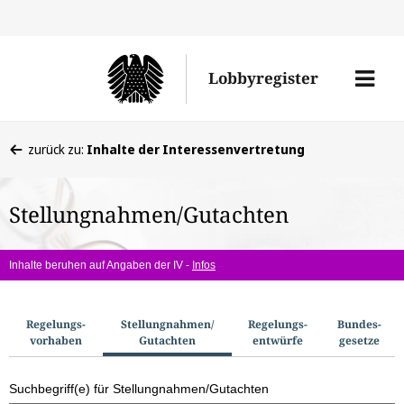
Direkt
Direk
zu
zum
Men
Lobbyregister
den
Inhal
öffne
Sucherge
Sie
zurück zu:
Inhalte der Interessenvertretung
befinden
sich
Stellungnahmen/Gutachten
hier:
Inhalte beruhen auf Angaben der IV -
Infos
S
Regelungs­
Stellungnahmen/​
Regelungs­
Bundes­
vorhaben
Gutachten
entwürfe
gesetze
u
c
Suchbegriff(e) für Stellungnahmen/Gutachten