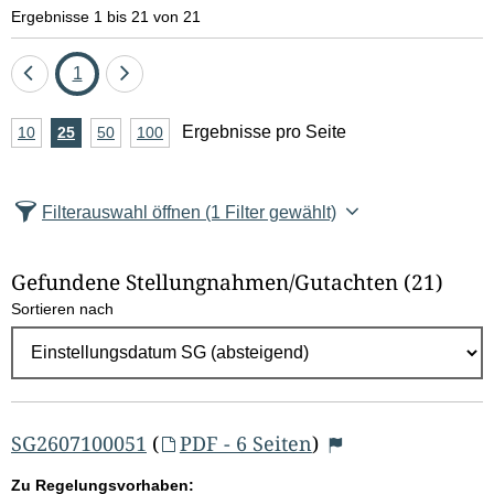
Ergebnisse 1 bis 21 von 21
Eine
Seite
Eine
1
Seite
Seite
A
Ergebnisse pro Seite
10
Ergebnisse
25
Ergebnisse
50
Ergebnisse
100
Ergebnisse
zurück
vor
n
pro
pro
pro
pro
Seite
Seite
Seite
Seite
z
Filterauswahl öffnen
(1 Filter gewählt)
a
h
Gefundene Stellungnahmen/⁠Gutachten
(21)
l
Sortieren nach
E
r
g
e
b
SG2607100051
(
PDF - 6 Seiten
)
n
Zu Regelungsvorhaben: