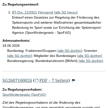
Zu Regelungsentwurf:
BT-Drs. 21/5921
(
Vorgang
)
[alle SG hierzu]
Entwurf eines Gesetzes zur Regelung der Förderung des
Spitzensports und weiterer Maßnahmen gesamtstaatlicher
Bedeutung im Sport sowie zur Errichtung der Spitzensport-
Agentur (Sportfördergesetz - SpoFöG)
Adressatenkreis:
18.06.2026
Bundestag:
Fraktionen/Gruppen
[alle SG dorthin]
;
Gremien
[alle SG dorthin]
;
Mitglieder des Bundestages
[alle SG dorthin]
;
Bundesregierung:
Bundeskanzleramt (BKAmt)
[alle SG dorthin]
SG2607100026
(
PDF - 7 Seiten
)
Zu Regelungsvorhaben:
Sportfördergesetz (SpoFöG)
Ziel des Regelungsvorhabens ist die Änderung des
Sportfördergesetzes, um eine gesetzlich verankerte soziale und