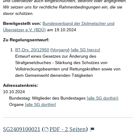
und Übersetzer auch eingeschüchtert, bedroht oder angegriffen.
Wir setzen uns für rechtliche Rahmenbedingungen ein, die sie
davor schützen.
Bereitgestellt von:
Bundesverband der Dolmetscher und
Übersetzer e.V. (BDÜ)
am
19.10.2024
Zu Regelungsentwurf:
BT-Drs. 20/12950
(
Vorgang
)
[alle SG hierzu]
Entwurf eines Gesetzes zur Änderung des
Strafgesetzbuches - Stärkung des Schutzes von
Vollstreckungsbeamten und Rettungskräften sowie von
dem Gemeinwohl dienenden Tätigkeiten
Adressatenkreis:
10.10.2024
Bundestag:
Mitglieder des Bundestages
[alle SG dorthin]
;
Organe
[alle SG dorthin]
SG2409100021
(
PDF - 2 Seiten
)