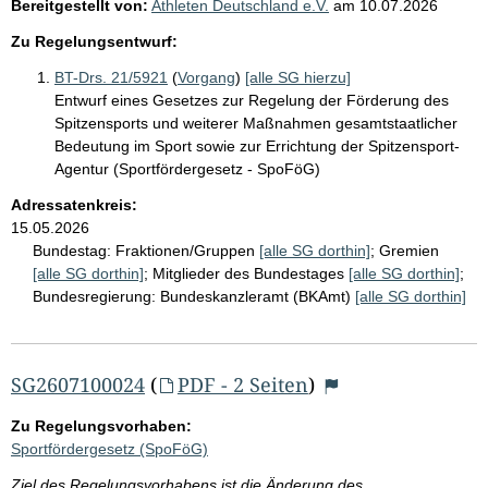
Bereitgestellt von:
Athleten Deutschland e.V.
am
10.07.2026
Zu Regelungsentwurf:
BT-Drs. 21/5921
(
Vorgang
)
[alle SG hierzu]
Entwurf eines Gesetzes zur Regelung der Förderung des
Spitzensports und weiterer Maßnahmen gesamtstaatlicher
Bedeutung im Sport sowie zur Errichtung der Spitzensport-
Agentur (Sportfördergesetz - SpoFöG)
Adressatenkreis:
15.05.2026
Bundestag:
Fraktionen/Gruppen
[alle SG dorthin]
;
Gremien
[alle SG dorthin]
;
Mitglieder des Bundestages
[alle SG dorthin]
;
Bundesregierung:
Bundeskanzleramt (BKAmt)
[alle SG dorthin]
SG2607100024
(
PDF - 2 Seiten
)
Zu Regelungsvorhaben:
Sportfördergesetz (SpoFöG)
Ziel des Regelungsvorhabens ist die Änderung des