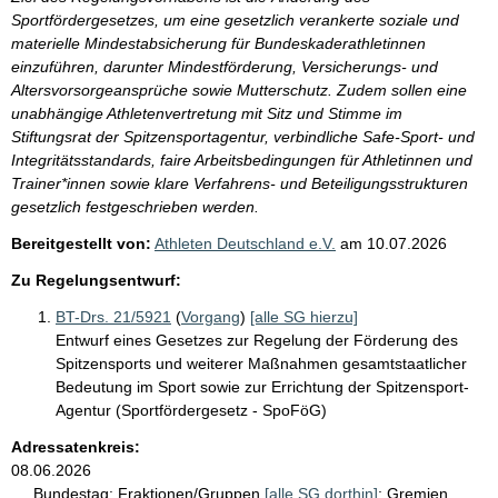
Sportfördergesetzes, um eine gesetzlich verankerte soziale und
materielle Mindestabsicherung für Bundeskaderathletinnen
einzuführen, darunter Mindestförderung, Versicherungs- und
Altersvorsorgeansprüche sowie Mutterschutz. Zudem sollen eine
unabhängige Athletenvertretung mit Sitz und Stimme im
Stiftungsrat der Spitzensportagentur, verbindliche Safe-Sport- und
Integritätsstandards, faire Arbeitsbedingungen für Athletinnen und
Trainer*innen sowie klare Verfahrens- und Beteiligungsstrukturen
gesetzlich festgeschrieben werden.
Bereitgestellt von:
Athleten Deutschland e.V.
am
10.07.2026
Zu Regelungsentwurf:
BT-Drs. 21/5921
(
Vorgang
)
[alle SG hierzu]
Entwurf eines Gesetzes zur Regelung der Förderung des
Spitzensports und weiterer Maßnahmen gesamtstaatlicher
Bedeutung im Sport sowie zur Errichtung der Spitzensport-
Agentur (Sportfördergesetz - SpoFöG)
Adressatenkreis:
08.06.2026
Bundestag:
Fraktionen/Gruppen
[alle SG dorthin]
;
Gremien