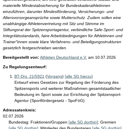
materielle Mindestabsicherung für Bundeskaderathletinnen
einzuführen, darunter Mindestförderung, Versicherungs- und
Altersvorsorgeansprüche sowie Mutterschutz. Zudem sollen eine
unabhängige Athletenvertretung mit Sitz und Stimme im
Stiftungsrat der Spitzensportagentur, verbindliche Safe-Sport- und
Integritätsstandards, faire Arbeitsbedingungen für Athletinnen und
Trainer*innen sowie klare Verfahrens- und Beteiligungsstrukturen
gesetzlich festgeschrieben werden.
Bereitgestellt von:
Athleten Deutschland e.V.
am
10.07.2026
Zu Regelungsentwurf:
BT-Drs. 21/5921
(
Vorgang
)
[alle SG hierzu]
Entwurf eines Gesetzes zur Regelung der Förderung des
Spitzensports und weiterer Maßnahmen gesamtstaatlicher
Bedeutung im Sport sowie zur Errichtung der Spitzensport-
Agentur (Sportfördergesetz - SpoFöG)
Adressatenkreis:
02.07.2026
Bundestag:
Fraktionen/Gruppen
[alle SG dorthin]
;
Gremien
[alle SG dorthin]
;
Mitglieder des Bundestages
[alle SG dorthin]