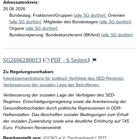
Adressatenkreis:
26.06.2026
Bundestag:
Fraktionen/Gruppen
[alle SG dorthin]
;
Gremien
[alle SG dorthin]
;
Mitglieder des Bundestages
[alle SG dorthin]
;
Organe
[alle SG dorthin]
;
Bundesregierung:
Bundeskanzleramt (BKAmt)
[alle SG dorthin]
SG2606280013
(
PDF - 6 Seiten
)
Zu Regelungsvorhaben:
Interessenvertretung für politisch Verfolgte des SED-Regimes,
Verbesserung der sozialen Lage der Betroffenen.
Verbesserung der sozialen Lage der Verfolgten des SED-
Regimes. Entschädigungsregelung sowie die Anerkennung der
Gesundheitsschäden durch politische Repressionen in DDR-
Haftanstalten. Das Abschaffen sozialer Bedingungen zum Erhalt
der sozialen Zuwendung sowie eine deutliche Erhöhung auf 745
Euro. Früheren Renteneintritt.
Bereitgestellt von:
IGOKD e.V. Dachverband / SED