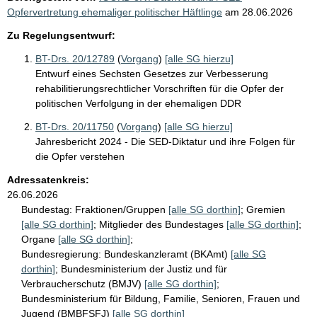
Opfervertretung ehemaliger politischer Häftlinge
am
28.06.2026
Zu Regelungsentwurf:
BT-Drs. 20/12789
(
Vorgang
)
[alle SG hierzu]
Entwurf eines Sechsten Gesetzes zur Verbesserung
rehabilitierungsrechtlicher Vorschriften für die Opfer der
politischen Verfolgung in der ehemaligen DDR
BT-Drs. 20/11750
(
Vorgang
)
[alle SG hierzu]
Jahresbericht 2024 - Die SED-Diktatur und ihre Folgen für
die Opfer verstehen
Adressatenkreis:
26.06.2026
Bundestag:
Fraktionen/Gruppen
[alle SG dorthin]
;
Gremien
[alle SG dorthin]
;
Mitglieder des Bundestages
[alle SG dorthin]
;
Organe
[alle SG dorthin]
;
Bundesregierung:
Bundeskanzleramt (BKAmt)
[alle SG
dorthin]
;
Bundesministerium der Justiz und für
Verbraucherschutz (BMJV)
[alle SG dorthin]
;
Bundesministerium für Bildung, Familie, Senioren, Frauen und
Jugend (BMBFSFJ)
[alle SG dorthin]