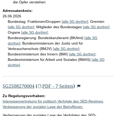
die Opfer verstehen
Adressatenkreis:
26.06.2026
Bundestag:
Fraktionen/Gruppen
[alle SG dorthin]
;
Gremien
[alle SG dorthin]
;
Mitglieder des Bundestages
[alle SG dorthin]
;
Organe
[alle SG dorthin]
;
Bundesregierung:
Bundeskanzleramt (BKAmt)
[alle SG
dorthin]
;
Bundesministerium der Justiz und für
Verbraucherschutz (BMJV)
[alle SG dorthin]
;
Bundesministerium des Innern (BMI)
[alle SG dorthin]
;
Bundesministerium für Arbeit und Soziales (BMAS)
[alle SG
dorthin]
SG2508270004
(
PDF - 7 Seiten
)
Zu Regelungsvorhaben:
Interessenvertretung für politisch Verfolgte des SED-Regimes,
Verbesserung der sozialen Lage der Betroffenen.
Verbesserung der sozialen Lage der Verfolgten des SED-