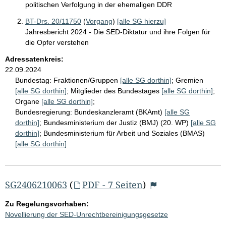
politischen Verfolgung in der ehemaligen DDR
BT-Drs. 20/11750
(
Vorgang
)
[alle SG hierzu]
Jahresbericht 2024 - Die SED-Diktatur und ihre Folgen für
die Opfer verstehen
Adressatenkreis:
22.09.2024
Bundestag:
Fraktionen/Gruppen
[alle SG dorthin]
;
Gremien
[alle SG dorthin]
;
Mitglieder des Bundestages
[alle SG dorthin]
;
Organe
[alle SG dorthin]
;
Bundesregierung:
Bundeskanzleramt (BKAmt)
[alle SG
dorthin]
;
Bundesministerium der Justiz (BMJ) (20. WP)
[alle SG
dorthin]
;
Bundesministerium für Arbeit und Soziales (BMAS)
[alle SG dorthin]
SG2406210063
(
PDF - 7 Seiten
)
Zu Regelungsvorhaben:
Novellierung der SED-Unrechtbereinigungsgesetze