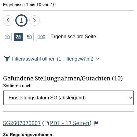
Ergebnisse 1 bis 10 von 10
Eine
Seite
Eine
1
Seite
Seite
A
Ergebnisse pro Seite
10
Ergebnisse
25
Ergebnisse
50
Ergebnisse
100
Ergebnisse
zurück
vor
n
pro
pro
pro
pro
Seite
Seite
Seite
Seite
z
Filterauswahl öffnen
(1 Filter gewählt)
a
h
Gefundene Stellungnahmen/⁠Gutachten
(10)
l
Sortieren nach
E
r
g
e
b
SG2607070007
(
PDF - 17 Seiten
)
n
Zu Regelungsvorhaben: