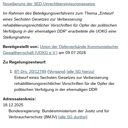
i
Novellierung der SED-Unrechtbereinigungsgesetze
s
Im Rahmen des Beteiligungsverfahrens zum Thema „Entwurf
s
eines Sechsten Gesetzes zur Verbesserung
e
rehabilitierungsrechtlicher Vorschriften für Opfer der politischen
Verfolgung in der ehemaligen DDR“ erarbeitete die UOKG eine
p
Stellungnahme.
r
Bereitgestellt von:
Union der Opferverbände Kommunistischer
o
Gewaltherrschaft (UOKG e.V.)
am
09.07.2026
S
Zu Regelungsentwurf:
e
BT-Drs. 20/12789
(
Vorgang
)
[alle SG hierzu]
i
Entwurf eines Sechsten Gesetzes zur Verbesserung
t
rehabilitierungsrechtlicher Vorschriften für die Opfer der
e
politischen Verfolgung in der ehemaligen DDR
Adressatenkreis:
18.12.2025
Bundesregierung:
Bundesministerium der Justiz und für
Verbraucherschutz (BMJV)
[alle SG dorthin]