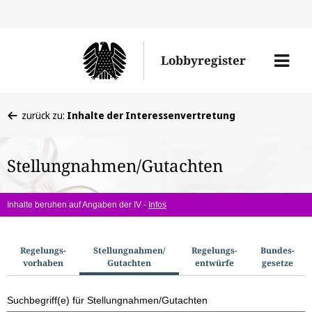
Direkt
Direk
zu
zum
Men
Lobbyregister
den
Inhal
öffne
Sucherge
Sie
zurück zu:
Inhalte der Interessenvertretung
befinden
sich
Stellungnahmen/Gutachten
hier:
Inhalte beruhen auf Angaben der IV -
Infos
S
Regelungs­
Stellungnahmen/​
Regelungs­
Bundes­
vorhaben
Gutachten
entwürfe
gesetze
u
c
Suchbegriff(e) für Stellungnahmen/Gutachten