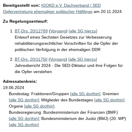
Bereitgestellt von:
IGOKD e.V. Dachverband / SED
Opfervertretung ehemaliger politischer Häftlinge
am
20.11.2024
Zu Regelungsentwurf:
BT-Drs. 20/12789
(
Vorgang
)
[alle SG hierzu]
Entwurf eines Sechsten Gesetzes zur Verbesserung
rehabilitierungsrechtlicher Vorschriften für die Opfer der
politischen Verfolgung in der ehemaligen DDR
BT-Drs. 20/11750
(
Vorgang
)
[alle SG hierzu]
Jahresbericht 2024 - Die SED-Diktatur und ihre Folgen für
die Opfer verstehen
Adressatenkreis:
19.06.2024
Bundestag:
Fraktionen/Gruppen
[alle SG dorthin]
;
Gremien
[alle SG dorthin]
;
Mitglieder des Bundestages
[alle SG dorthin]
;
Organe
[alle SG dorthin]
;
Bundesregierung:
Bundesministerium der Finanzen (BMF)
[alle SG dorthin]
;
Bundesministerium der Justiz (BMJ) (20. WP)
[alle SG dorthin]