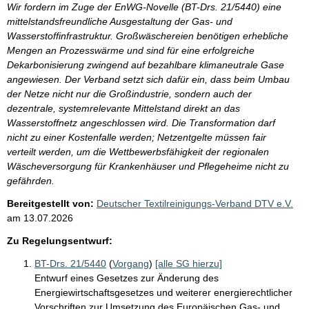
Wir fordern im Zuge der EnWG-Novelle (BT-Drs. 21/5440) eine
mittelstandsfreundliche Ausgestaltung der Gas- und
Wasserstoffinfrastruktur. Großwäschereien benötigen erhebliche
Mengen an Prozesswärme und sind für eine erfolgreiche
Dekarbonisierung zwingend auf bezahlbare klimaneutrale Gase
angewiesen. Der Verband setzt sich dafür ein, dass beim Umbau
der Netze nicht nur die Großindustrie, sondern auch der
dezentrale, systemrelevante Mittelstand direkt an das
Wasserstoffnetz angeschlossen wird. Die Transformation darf
nicht zu einer Kostenfalle werden; Netzentgelte müssen fair
verteilt werden, um die Wettbewerbsfähigkeit der regionalen
Wäscheversorgung für Krankenhäuser und Pflegeheime nicht zu
gefährden.
Bereitgestellt von:
Deutscher Textilreinigungs-Verband DTV e.V.
am
13.07.2026
Zu Regelungsentwurf:
BT-Drs. 21/5440
(
Vorgang
)
[alle SG hierzu]
Entwurf eines Gesetzes zur Änderung des
Energiewirtschaftsgesetzes und weiterer energierechtlicher
Vorschriften zur Umsetzung des Europäischen Gas- und