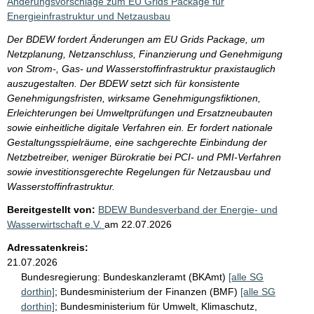
Änderungsvorschläge zum EU Grids Package für
Energieinfrastruktur und Netzausbau
Der BDEW fordert Änderungen am EU Grids Package, um
Netzplanung, Netzanschluss, Finanzierung und Genehmigung
von Strom-, Gas- und Wasserstoffinfrastruktur praxistauglich
auszugestalten. Der BDEW setzt sich für konsistente
Genehmigungsfristen, wirksame Genehmigungsfiktionen,
Erleichterungen bei Umweltprüfungen und Ersatzneubauten
sowie einheitliche digitale Verfahren ein. Er fordert nationale
Gestaltungsspielräume, eine sachgerechte Einbindung der
Netzbetreiber, weniger Bürokratie bei PCI- und PMI-Verfahren
sowie investitionsgerechte Regelungen für Netzausbau und
Wasserstoffinfrastruktur.
Bereitgestellt von:
BDEW Bundesverband der Energie- und
Wasserwirtschaft e.V.
am
22.07.2026
Adressatenkreis:
21.07.2026
Bundesregierung:
Bundeskanzleramt (BKAmt)
[alle SG
dorthin]
;
Bundesministerium der Finanzen (BMF)
[alle SG
dorthin]
;
Bundesministerium für Umwelt, Klimaschutz,