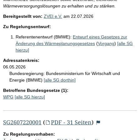
Wärmeversorgungslösungen zu erhalten und zu stärken.
Bereitgestellt von:
ZVEI e.V.
am
22.07.2026
Zu Regelungsentwurf:
Referentenentwurf (BMWE):
Entwurf eines Gesetzes zur
Änderung des Wärmeplanungsgesetzes
(
Vorgang
)
[alle SG
hierzu]
Adressatenkreis:
06.05.2026
Bundesregierung:
Bundesministerium für Wirtschaft und
Energie (BMWE)
[alle SG dorthin]
Betroffene Bundesgesetze (1):
WPG
[alle SG hierzu]
SG2607220001
(
PDF - 31 Seiten
)
Zu Regelungsvorhaben: