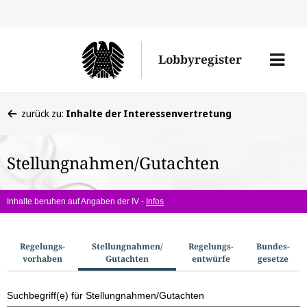
Direkt
Direk
zu
zum
Men
Lobbyregister
den
Inhal
öffne
Sucherge
Sie
zurück zu:
Inhalte der Interessenvertretung
befinden
sich
Stellungnahmen/Gutachten
hier:
Inhalte beruhen auf Angaben der IV -
Infos
S
Regelungs­
Stellungnahmen/​
Regelungs­
Bundes­
vorhaben
Gutachten
entwürfe
gesetze
u
c
Suchbegriff(e) für Stellungnahmen/Gutachten