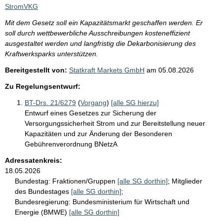
i
StromVKG
s
Mit dem Gesetz soll ein Kapazitätsmarkt geschaffen werden. Er
s
soll durch wettbewerbliche Ausschreibungen kosteneffizient
e
ausgestaltet werden und langfristig die Dekarbonisierung des
Kraftwerksparks unterstützen.
p
Bereitgestellt von:
Statkraft Markets GmbH
am
05.08.2026
r
o
Zu Regelungsentwurf:
S
BT-Drs. 21/6279
(
Vorgang
)
[alle SG hierzu]
e
Entwurf eines Gesetzes zur Sicherung der
Versorgungssicherheit Strom und zur Bereitstellung neuer
i
Kapazitäten und zur Änderung der Besonderen
t
Gebührenverordnung BNetzA
e
Adressatenkreis:
18.05.2026
Bundestag:
Fraktionen/Gruppen
[alle SG dorthin]
;
Mitglieder
des Bundestages
[alle SG dorthin]
;
Bundesregierung:
Bundesministerium für Wirtschaft und
Energie (BMWE)
[alle SG dorthin]