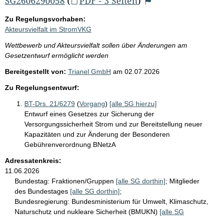
SG2606290058
(
PDF - 3 Seiten
)
Zu Regelungsvorhaben:
Akteursvielfalt im StromVKG
Wettbewerb und Akteursvielfalt sollen über Änderungen am
Gesetzentwurf ermöglicht werden
Bereitgestellt von:
Trianel GmbH
am
02.07.2026
Zu Regelungsentwurf:
BT-Drs. 21/6279
(
Vorgang
)
[alle SG hierzu]
Entwurf eines Gesetzes zur Sicherung der
Versorgungssicherheit Strom und zur Bereitstellung neuer
Kapazitäten und zur Änderung der Besonderen
Gebührenverordnung BNetzA
Adressatenkreis:
11.06.2026
Bundestag:
Fraktionen/Gruppen
[alle SG dorthin]
;
Mitglieder
des Bundestages
[alle SG dorthin]
;
Bundesregierung:
Bundesministerium für Umwelt, Klimaschutz,
Naturschutz und nukleare Sicherheit (BMUKN)
[alle SG