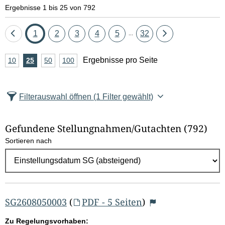
Ergebnisse 1 bis 25 von 792
Eine
Seite
Seite
Seite
Seite
Seite
Seite
Eine
1
2
3
4
5
32
...
Seite
Seite
A
Ergebnisse pro Seite
10
Ergebnisse
25
Ergebnisse
50
Ergebnisse
100
Ergebnisse
zurück
vor
n
pro
pro
pro
pro
Seite
Seite
Seite
Seite
z
Filterauswahl öffnen
(1 Filter gewählt)
a
h
Gefundene Stellungnahmen/⁠Gutachten
(792)
l
Sortieren nach
E
r
g
e
b
SG2608050003
(
PDF - 5 Seiten
)
n
Zu Regelungsvorhaben: