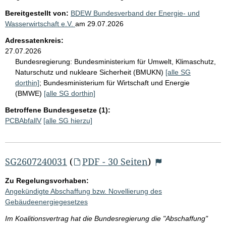
Bereitgestellt von:
BDEW Bundesverband der Energie- und
Wasserwirtschaft e.V.
am
29.07.2026
Adressatenkreis:
27.07.2026
Bundesregierung:
Bundesministerium für Umwelt, Klimaschutz,
Naturschutz und nukleare Sicherheit (BMUKN)
[alle SG
dorthin]
;
Bundesministerium für Wirtschaft und Energie
(BMWE)
[alle SG dorthin]
Betroffene Bundesgesetze (1):
PCBAbfallV
[alle SG hierzu]
SG2607240031
(
PDF - 30 Seiten
)
Zu Regelungsvorhaben:
Angekündigte Abschaffung bzw. Novellierung des
Gebäudeenergiegesetzes
Im Koalitionsvertrag hat die Bundesregierung die "Abschaffung"