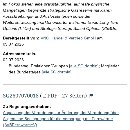
Im Fokus stehen eine praxistaugliche, auf reale physische
Mangellagen begrenzte strategische Gasreserve mit klaren
Ausschreibungs- und Auslösekriterien sowie die
Weiterentwicklung marktorientierter Instrumente wie Long Term
Options (LTOs) und Strategic Storage Based Options (SSBOs).
Bereitgestellt von:
VNG Handel & Vertrieb GmbH
am
09.07.2026
Adressatenkreis:
02.07.2026
Bundestag:
Fraktionen/Gruppen
[alle SG dorthin]
;
Mitglieder
des Bundestages
[alle SG dorthin]
SG2607070018
(
PDF - 27 Seiten
)
Zu Regelungsvorhaben:
Anpassung der Verordnung zur Änderung der Verordnung über
Allgemeine Bedingungen für die Versorgung mit Fernwärme
(AVBFernwärmeV)