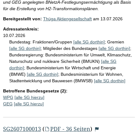
und GEG angelegten BNetzA-Festlegungsermächtigung als Basis
für die Erstellung von H2-Transformationsplänen.
Bereitgestellt von:
Thüga Aktiengesellschaft
am
13.07.2026
Adressatenkreis:
10.07.2026
Bundestag:
Fraktionen/Gruppen
[alle SG dorthin]
;
Gremien
[alle SG dorthin]
;
Mitglieder des Bundestages
[alle SG dorthin]
;
Bundesregierung:
Bundesministerium für Umwelt, Klimaschutz,
Naturschutz und nukleare Sicherheit (BMUKN)
[alle SG
dorthin]
;
Bundesministerium für Wirtschaft und Energie
(BMWE)
[alle SG dorthin]
;
Bundesministerium für Wohnen,
Stadtentwicklung und Bauwesen (BMWSB)
[alle SG dorthin]
Betroffene Bundesgesetze (2):
WPG
[alle SG hierzu]
GEG
[alle SG hierzu]
SG2607100013
(
PDF - 36 Seiten
)