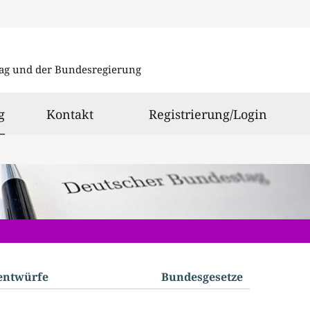
Direkt
Direkt
zu
zum
ag und der Bundesregierung
den
Inhalt
Suchergeb
ausgewählt
g
Kontakt
Registrierung/Login
­entwürfe
Bundes­gesetze