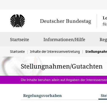
L
fü
Hauptnavigation
Startseite
Informationen/Hilfe
Reg
Sie
Startseite
Inhalte der Interessenvertretung
Stellungna
befinden
Stellungnahmen/Gutachten
sich
hier:
Die Inhalte beruhen allein auf Angaben der Interessenver
Regelungs­vorhaben
St
S
u