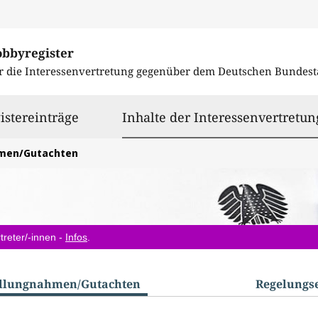
obbyregister
r die Interessenvertretung gegenüber dem
Deutschen Bundest
istereinträge
Inhalte der Interessenvertretun
hmen/Gutachten
treter/-innen -
Infos
.
ellungnahmen/​Gutachten
Regelungs