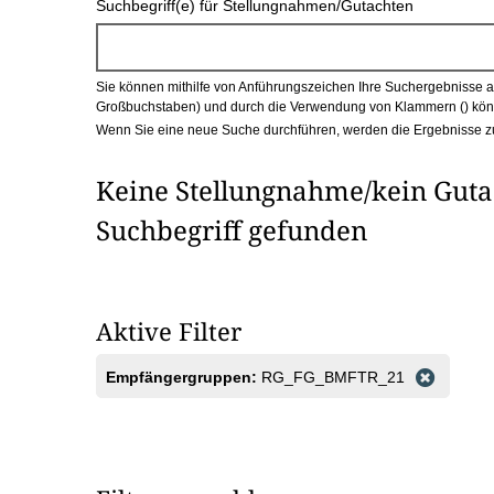
Suchbegriff(e) für Stellungnahmen/Gutachten
c
h
Sie können mithilfe von Anführungszeichen Ihre Suchergebnisse auf
b
Großbuchstaben) und durch die Verwendung von Klammern () könn
Wenn Sie eine neue Suche durchführen, werden die Ergebnisse z
o
Keine Stellungnahme/kein Guta
x
Suchbegriff gefunden
Aktive Filter
Empfängergruppen:
RG_FG_BMFTR_21