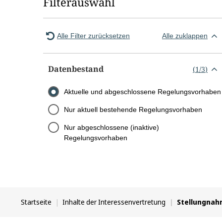
Filterauswahl
Alle Filter zurücksetzen
Alle zuklappen
Datenbestand
(
1
/
3
)
Aktuelle und abgeschlossene Regelungsvorhaben
Nur aktuell bestehende Regelungsvorhaben
Nur abgeschlossene (inaktive)
Regelungsvorhaben
Sie
Startseite
Inhalte der Interessenvertretung
Stellungna
befinden
sich