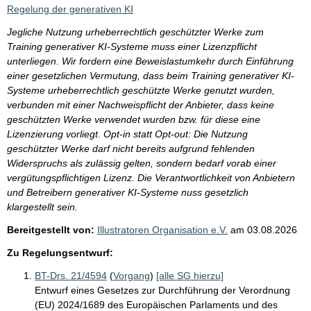
i
Regelung der generativen KI
s
Jegliche Nutzung urheberrechtlich geschützter Werke zum
s
Training generativer KI-Systeme muss einer Lizenzpflicht
e
unterliegen. Wir fordern eine Beweislastumkehr durch Einführung
einer gesetzlichen Vermutung, dass beim Training generativer KI-
p
Systeme urheberrechtlich geschützte Werke genutzt wurden,
r
verbunden mit einer Nachweispflicht der Anbieter, dass keine
o
geschützten Werke verwendet wurden bzw. für diese eine
Lizenzierung vorliegt. Opt-in statt Opt-out: Die Nutzung
S
geschützter Werke darf nicht bereits aufgrund fehlenden
e
Widerspruchs als zulässig gelten, sondern bedarf vorab einer
i
vergütungspflichtigen Lizenz. Die Verantwortlichkeit von Anbietern
und Betreibern generativer KI-Systeme nuss gesetzlich
t
klargestellt sein.
e
Bereitgestellt von:
Illustratoren Organisation e.V.
am
03.08.2026
Zu Regelungsentwurf:
BT-Drs. 21/4594
(
Vorgang
)
[alle SG hierzu]
Entwurf eines Gesetzes zur Durchführung der Verordnung
(EU) 2024/1689 des Europäischen Parlaments und des