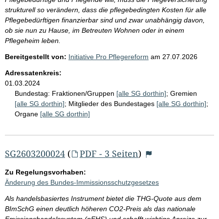
strukturell so verändern, dass die pflegebedingten Kosten für alle
Pflegebedürftigen finanzierbar sind und zwar unabhängig davon,
ob sie nun zu Hause, im Betreuten Wohnen oder in einem
Pflegeheim leben.
Bereitgestellt von:
Initiative Pro Pflegereform
am
27.07.2026
Adressatenkreis:
01.03.2024
Bundestag:
Fraktionen/Gruppen
[alle SG dorthin]
;
Gremien
[alle SG dorthin]
;
Mitglieder des Bundestages
[alle SG dorthin]
;
Organe
[alle SG dorthin]
SG2603200024
(
PDF - 3 Seiten
)
Zu Regelungsvorhaben:
Änderung des Bundes-Immissionsschutzgesetzes
Als handelsbasiertes Instrument bietet die THG-Quote aus dem
BImSchG einen deutlich höheren CO2-Preis als das nationale
Emissionshandelssystem (nEHS) und schafft wichtige Anreize zur