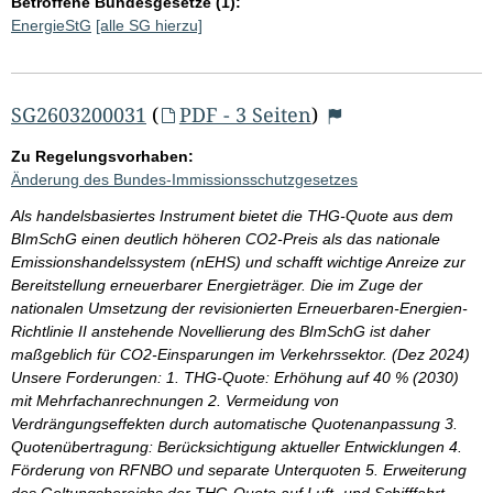
Betroffene Bundesgesetze (1):
EnergieStG
[alle SG hierzu]
SG2603200031
(
PDF - 3 Seiten
)
Zu Regelungsvorhaben:
Änderung des Bundes-Immissionsschutzgesetzes
Als handelsbasiertes Instrument bietet die THG-Quote aus dem
BImSchG einen deutlich höheren CO2-Preis als das nationale
Emissionshandelssystem (nEHS) und schafft wichtige Anreize zur
Bereitstellung erneuerbarer Energieträger. Die im Zuge der
nationalen Umsetzung der revisionierten Erneuerbaren-Energien-
Richtlinie II anstehende Novellierung des BImSchG ist daher
maßgeblich für CO2-Einsparungen im Verkehrssektor. (Dez 2024)
Unsere Forderungen: 1. THG-Quote: Erhöhung auf 40 % (2030)
mit Mehrfachanrechnungen 2. Vermeidung von
Verdrängungseffekten durch automatische Quotenanpassung 3.
Quotenübertragung: Berücksichtigung aktueller Entwicklungen 4.
Förderung von RFNBO und separate Unterquoten 5. Erweiterung
des Geltungsbereichs der THG-Quote auf Luft- und Schifffahrt