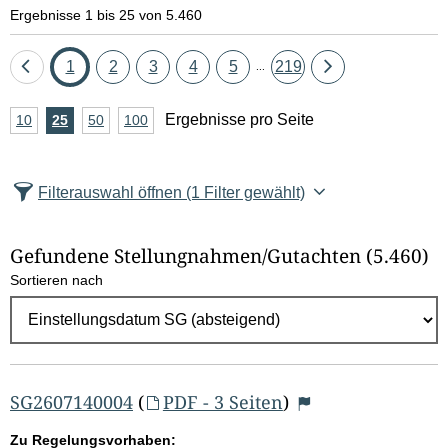
Ergebnisse 1 bis 25 von 5.460
Eine
Seite
Seite
Seite
Seite
Seite
Seite
Eine
1
2
3
4
5
219
...
Seite
Seite
A
Ergebnisse pro Seite
10
Ergebnisse
25
Ergebnisse
50
Ergebnisse
100
Ergebnisse
zurück
vor
n
pro
pro
pro
pro
Seite
Seite
Seite
Seite
z
Filterauswahl öffnen
(1 Filter gewählt)
a
h
Gefundene Stellungnahmen/⁠Gutachten
(5.460)
l
Sortieren nach
E
r
g
e
b
SG2607140004
(
PDF - 3 Seiten
)
n
Zu Regelungsvorhaben: