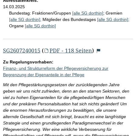
Adressatenkreis:
14.03.2025
Bundestag:
Fraktionen/Gruppen
[alle SG dorthin]
;
Gremien
[alle SG dorthin]
;
Mitglieder des Bundestages
[alle SG dorthin]
;
Organe
[alle SG dorthin]
SG2607240015
(
PDF - 118 Seiten
)
Zu Regelungsvorhaben:
Finanz- und Strukturreform der Pflegeversicherung zur
Begrenzung der Eigenanteile in der Pflege
Mit den Pflegestärkungsgesetzen der zurückliegenden Jahre
geben wir uns nicht zufrieden, denn an den starren Sektoren, den
viel zu hohen Eigenanteilen für die pflegebedürftigen Menschen
und der prekären Personalsituation hat sich nichts geändert! Um
die enormen Herausforderungen zu bewältigen, die unsere
alternde Gesellschaft mit sich bringt, braucht es eine langfristige
Strategie und einen grundlegenden Paradigmenwechsel in der
Pflegeversicherung. Wer eine wirkliche Verbesserung für
Pflegebedürftige und Pflegende will, muss die Pflegeversicherung