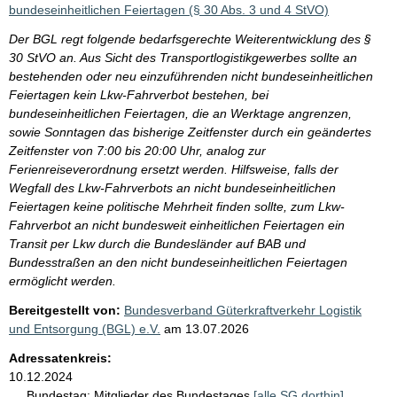
bundeseinheitlichen Feiertagen (§ 30 Abs. 3 und 4 StVO)
Der BGL regt folgende bedarfsgerechte Weiterentwicklung des §
30 StVO an. Aus Sicht des Transportlogistikgewerbes sollte an
bestehenden oder neu einzuführenden nicht bundeseinheitlichen
Feiertagen kein Lkw-Fahrverbot bestehen, bei
bundeseinheitlichen Feiertagen, die an Werktage angrenzen,
sowie Sonntagen das bisherige Zeitfenster durch ein geändertes
Zeitfenster von 7:00 bis 20:00 Uhr, analog zur
Ferienreiseverordnung ersetzt werden. Hilfsweise, falls der
Wegfall des Lkw-Fahrverbots an nicht bundeseinheitlichen
Feiertagen keine politische Mehrheit finden sollte, zum Lkw-
Fahrverbot an nicht bundesweit einheitlichen Feiertagen ein
Transit per Lkw durch die Bundesländer auf BAB und
Bundesstraßen an den nicht bundeseinheitlichen Feiertagen
ermöglicht werden.
Bereitgestellt von:
Bundesverband Güterkraftverkehr Logistik
und Entsorgung (BGL) e.V.
am
13.07.2026
Adressatenkreis:
10.12.2024
Bundestag:
Mitglieder des Bundestages
[alle SG dorthin]