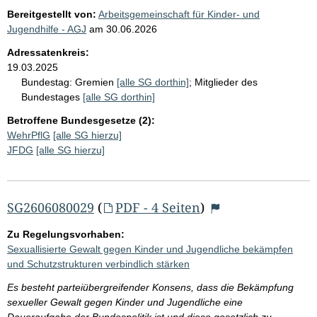
Bereitgestellt von:
Arbeitsgemeinschaft für Kinder- und
Jugendhilfe - AGJ
am
30.06.2026
Adressatenkreis:
19.03.2025
Bundestag:
Gremien
[alle SG dorthin]
;
Mitglieder des
Bundestages
[alle SG dorthin]
Betroffene Bundesgesetze (2):
WehrPflG
[alle SG hierzu]
JFDG
[alle SG hierzu]
SG2606080029
(
PDF - 4 Seiten
)
Zu Regelungsvorhaben:
Sexuallisierte Gewalt gegen Kinder und Jugendliche bekämpfen
und Schutzstrukturen verbindlich stärken
Es besteht parteiübergreifender Konsens, dass die Bekämpfung
sexueller Gewalt gegen Kinder und Jugendliche eine
Daueraufgabe der Bundespolitik ist und diese gesetzlich zu