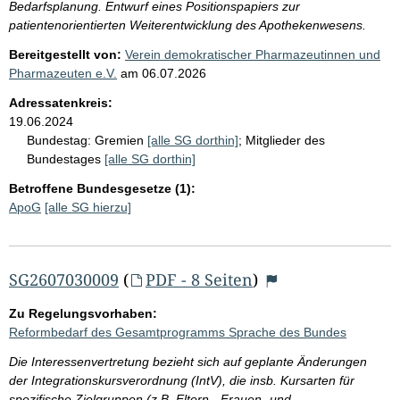
Bedarfsplanung. Entwurf eines Positionspapiers zur
patientenorientierten Weiterentwicklung des Apothekenwesens.
Bereitgestellt von:
Verein demokratischer Pharmazeutinnen und
Pharmazeuten e.V.
am
06.07.2026
Adressatenkreis:
19.06.2024
Bundestag:
Gremien
[alle SG dorthin]
;
Mitglieder des
Bundestages
[alle SG dorthin]
Betroffene Bundesgesetze (1):
ApoG
[alle SG hierzu]
SG2607030009
(
PDF - 8 Seiten
)
Zu Regelungsvorhaben:
Reformbedarf des Gesamtprogramms Sprache des Bundes
Die Interessenvertretung bezieht sich auf geplante Änderungen
der Integrationskursverordnung (IntV), die insb. Kursarten für
spezifische Zielgruppen (z.B. Eltern-, Frauen- und