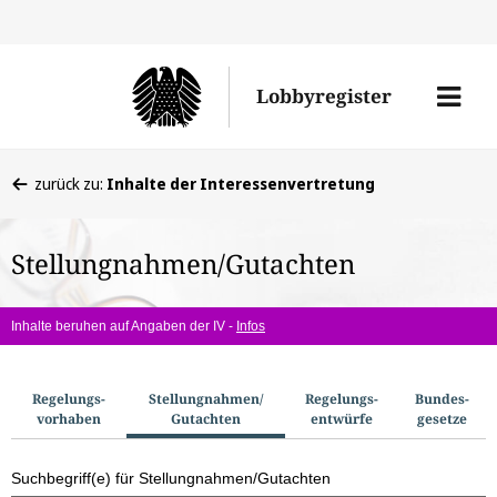
Direkt
Direk
zu
zum
Men
Lobbyregister
den
Inhal
öffne
Sucherge
Sie
zurück zu:
Inhalte der Interessenvertretung
befinden
sich
Stellungnahmen/Gutachten
hier:
Inhalte beruhen auf Angaben der IV -
Infos
S
Regelungs­
Stellungnahmen/​
Regelungs­
Bundes­
vorhaben
Gutachten
entwürfe
gesetze
u
c
Suchbegriff(e) für Stellungnahmen/Gutachten