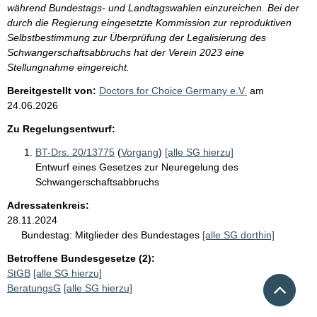
während Bundestags- und Landtagswahlen einzureichen. Bei der
durch die Regierung eingesetzte Kommission zur reproduktiven
Selbstbestimmung zur Überprüfung der Legalisierung des
Schwangerschaftsabbruchs hat der Verein 2023 eine
Stellungnahme eingereicht.
Bereitgestellt von:
Doctors for Choice Germany e.V.
am
24.06.2026
Zu Regelungsentwurf:
BT-Drs. 20/13775
(
Vorgang
)
[alle SG hierzu]
Entwurf eines Gesetzes zur Neuregelung des
Schwangerschaftsabbruchs
Adressatenkreis:
28.11.2024
Bundestag:
Mitglieder des Bundestages
[alle SG dorthin]
Betroffene Bundesgesetze (2):
StGB
[alle SG hierzu]
Nach 
BeratungsG
[alle SG hierzu]