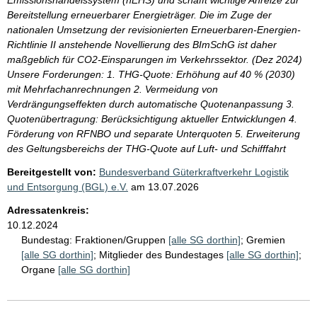
Bereitstellung erneuerbarer Energieträger. Die im Zuge der
nationalen Umsetzung der revisionierten Erneuerbaren-Energien-
Richtlinie II anstehende Novellierung des BImSchG ist daher
maßgeblich für CO2-Einsparungen im Verkehrssektor. (Dez 2024)
Unsere Forderungen: 1. THG-Quote: Erhöhung auf 40 % (2030)
mit Mehrfachanrechnungen 2. Vermeidung von
Verdrängungseffekten durch automatische Quotenanpassung 3.
Quotenübertragung: Berücksichtigung aktueller Entwicklungen 4.
Förderung von RFNBO und separate Unterquoten 5. Erweiterung
des Geltungsbereichs der THG-Quote auf Luft- und Schifffahrt
Bereitgestellt von:
Bundesverband Güterkraftverkehr Logistik
und Entsorgung (BGL) e.V.
am
13.07.2026
Adressatenkreis:
10.12.2024
Bundestag:
Fraktionen/Gruppen
[alle SG dorthin]
;
Gremien
[alle SG dorthin]
;
Mitglieder des Bundestages
[alle SG dorthin]
;
Organe
[alle SG dorthin]