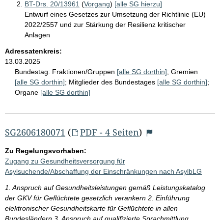
BT-Drs. 20/13961
(
Vorgang
)
[alle SG hierzu]
Entwurf eines Gesetzes zur Umsetzung der Richtlinie (EU)
2022/2557 und zur Stärkung der Resilienz kritischer
Anlagen
Adressatenkreis:
13.03.2025
Bundestag:
Fraktionen/Gruppen
[alle SG dorthin]
;
Gremien
[alle SG dorthin]
;
Mitglieder des Bundestages
[alle SG dorthin]
;
Organe
[alle SG dorthin]
SG2606180071
(
PDF - 4 Seiten
)
Zu Regelungsvorhaben:
Zugang zu Gesundheitsversorgung für
Asylsuchende/Abschaffung der Einschränkungen nach AsylbLG
1. Anspruch auf Gesundheitsleistungen gemäß Leistungskatalog
der GKV für Geflüchtete gesetzlich verankern 2. Einführung
elektronischer Gesundheitskarte für Geflüchtete in allen
Bundesländern 3. Anspruch auf qualifizierte Sprachmittlung