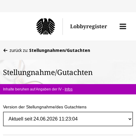
Direk
zum
Men
Lobbyregister
Inhal
öffne
Sie
zurück zu:
Stellungnahmen/Gutachten
befinden
sich
Stellungnahme/Gutachten
hier:
Inhalte beruhen auf Angaben der IV -
Infos
Version der Stellungnahme/des Gutachtens