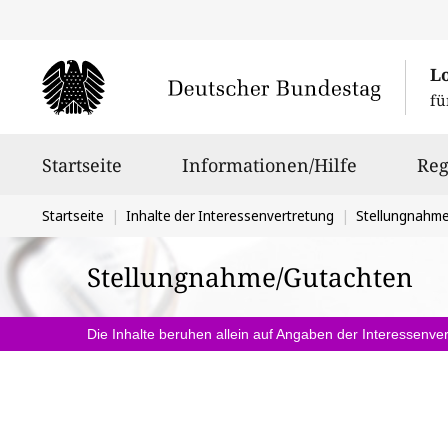
L
fü
Hauptnavigation
Startseite
Informationen/Hilfe
Reg
Sie
Startseite
Inhalte der Interessenvertretung
Stellungnahm
befinden
Stellungnahme/Gutachten
sich
hier:
Die Inhalte beruhen allein auf Angaben der Interessenver