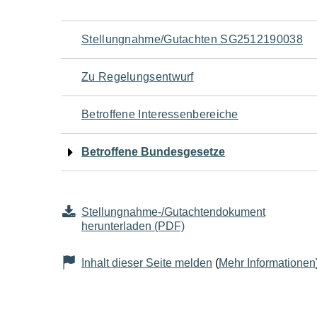
Navigation
Stellungnahme/Gutachten SG2512190038
für
Zu Regelungsentwurf
den
Betroffene Interessenbereiche
Seiteninhalt
Betroffene Bundesgesetze
Stellungnahme-/Gutachtendokument
herunterladen (PDF)
Inhalt dieser Seite melden
(
Mehr Informationen