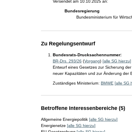
Versendet am 10.10.2025 an:
Bundesregierung
Bundesministerium für Wirts
Zu Regelungsentwurf
Bundesrats-Drucksachennummer:
BR-Drs. 293/26
(
Vorgang
)
[alle SG hierzu]
Entwurf eines Gesetzes zur Sicherung der 
neuer Kapazitäten und zur Änderung de
Zuständiges Ministerium:
BMWE
[alle SG 
Betroffene Interessenbereiche (5)
Allgemeine Energiepolitik
[alle SG hierzu]
Energienetze
[alle SG hierzu]
EU-Gesetzgebung
[alle SG hierzu]