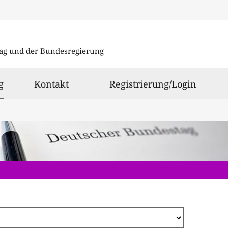
Direkt
zum
ag und der Bundesregierung
Inhalt
ausgewählt
g
Kontakt
Registrierung/Login