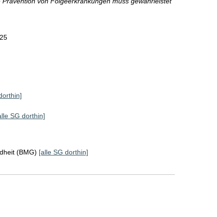
e Prävention von Folgeerkrankungen muss gewährleistet
025
dorthin]
alle SG dorthin]
ndheit (BMG)
[alle SG dorthin]