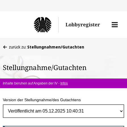
Direk
zum
Men
Lobbyregister
Inhal
öffne
Sie
zurück zu:
Stellungnahmen/Gutachten
befinden
sich
Stellungnahme/Gutachten
hier:
Inhalte beruhen auf Angaben der IV -
Infos
Version der Stellungnahme/des Gutachtens