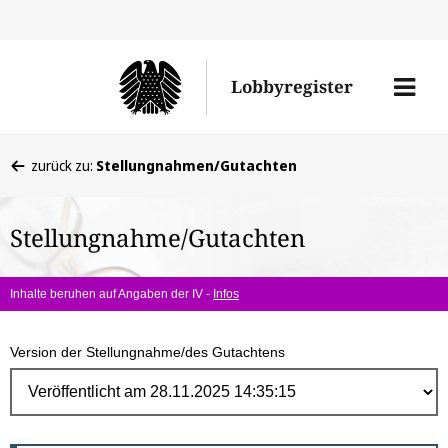
Direk
zum
Men
Lobbyregister
Inhal
öffne
Sie
zurück zu:
Stellungnahmen/Gutachten
befinden
sich
Stellungnahme/Gutachten
hier:
Inhalte beruhen auf Angaben der IV -
Infos
Version der Stellungnahme/des Gutachtens