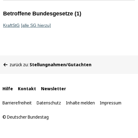
Betroffene Bundesgesetze (1)
KraftStG
[alle SG hierzu]
Sie
zurück zu:
Stellungnahmen/Gutachten
befinden
sich
hier:
Interne
Hilfe
Kontakt
Newsletter
Links
Barrierefreiheit
Datenschutz
Inhalte melden
Impressum
© Deutscher Bundestag