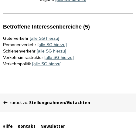
Betroffene Interessenbereiche (5)
Güterverkehr
[alle SG hierzu]
Personenverkehr
[alle SG hierzu]
Schienenverkehr
[alle SG hierzu]
Verkehrsinfrastruktur
[alle SG hierzu]
Verkehrspolitik
[alle SG hierzu]
Sie
zurück zu:
Stellungnahmen/Gutachten
befinden
sich
hier:
Interne
Hilfe
Kontakt
Newsletter