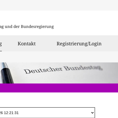
Direkt
zum
ag und der Bundesregierung
Inhalt
ausgewählt
g
Kontakt
Registrierung/Login