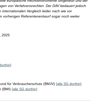
elle europäische Rechtsinstrumente umgesetzt und der
lungen von Verfahrensrechten. Der DAV bedauert jedoch
internationalen Vergleich leider nach wie vor
m vorherigen Referentenentwurf sogar noch weiter
1.2025
dorthin]
z und für Verbraucherschutz (BMJV)
[alle SG dorthin]
n (BMI)
[alle SG dorthin]