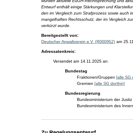
wurden aktuelle EuGH-Rechtsprechung und aktu
Entwurf enthält einige Stärkungen und Klarstel
den im Vergleich zum Strafprozess sowie auch im 
mangelhaften Rechtsschutz, der im Vergleich zu
verkürzt wurde.
Bereitgestellt von:
Deutscher Anwaltverein e.V. (R000952)
am 25.1
Adressatenkreis:
Versendet am 14.11.2025 an:
Bundestag
Fraktionen/Gruppen
[alle SG 
Gremien
[alle SG dorthin]
Bundesregierung
Bundesministerium der Justi
Bundesministerium des Inner
Zu Regelungsentwurf