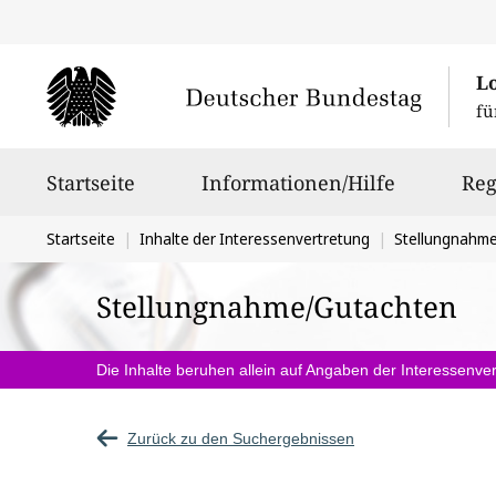
L
fü
Hauptnavigation
Startseite
Informationen/Hilfe
Reg
Sie
Startseite
Inhalte der Interessenvertretung
Stellungnahm
befinden
Stellungnahme/Gutachten
sich
hier:
Die Inhalte beruhen allein auf Angaben der Interessenver
Zurück zu den Suchergebnissen