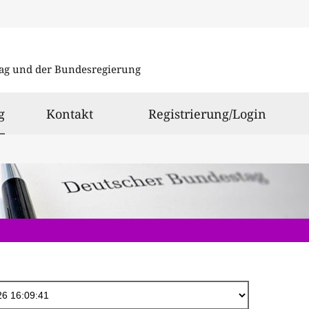
Direkt
zum
ag und der Bundesregierung
Inhalt
ausgewählt
g
Kontakt
Registrierung/Login