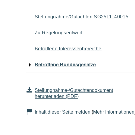
Navigation
Stellungnahme/Gutachten SG2511140015
für
Zu Regelungsentwurf
den
Betroffene Interessenbereiche
Seiteninhalt
Betroffene Bundesgesetze
Stellungnahme-/Gutachtendokument
herunterladen (PDF)
Inhalt dieser Seite melden
(
Mehr Informationen