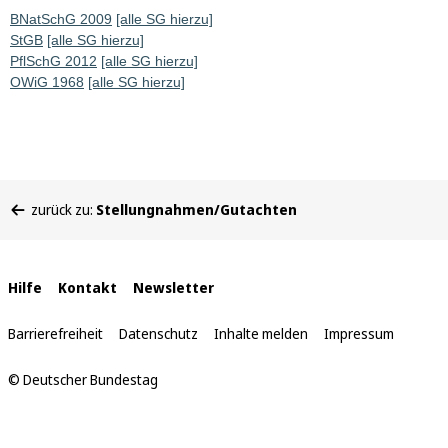
BNatSchG 2009
[alle SG hierzu]
StGB
[alle SG hierzu]
PflSchG 2012
[alle SG hierzu]
OWiG 1968
[alle SG hierzu]
Sie
zurück zu:
Stellungnahmen/Gutachten
befinden
sich
hier:
Interne
Hilfe
Kontakt
Newsletter
Links
Barrierefreiheit
Datenschutz
Inhalte melden
Impressum
© Deutscher Bundestag