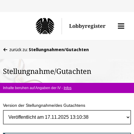
Direk
zum
Men
Lobbyregister
Inhal
öffne
Sie
zurück zu:
Stellungnahmen/Gutachten
befinden
sich
Stellungnahme/Gutachten
hier:
Inhalte beruhen auf Angaben der IV -
Infos
Version der Stellungnahme/des Gutachtens