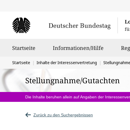
L
fü
Hauptnavigation
Startseite
Informationen/Hilfe
Reg
Sie
Startseite
Inhalte der Interessenvertretung
Stellungnahm
befinden
Stellungnahme/Gutachten
sich
hier:
Die Inhalte beruhen allein auf Angaben der Interessenver
Zurück zu den Suchergebnissen