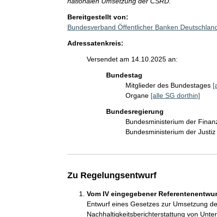
nationalen Umsetzung der CSRD.
Bereitgestellt von:
Bundesverband Öffentlicher Banken Deutschland
Adressatenkreis:
Versendet am 14.10.2025 an:
Bundestag
Mitglieder des Bundestages
[
Organe
[alle SG dorthin]
Bundesregierung
Bundesministerium der Fina
Bundesministerium der Justi
Zu Regelungsentwurf
Vom IV eingegebener Referentenentwurf
Entwurf eines Gesetzes zur Umsetzung der 
Nachhaltigkeitsberichterstattung von Unte