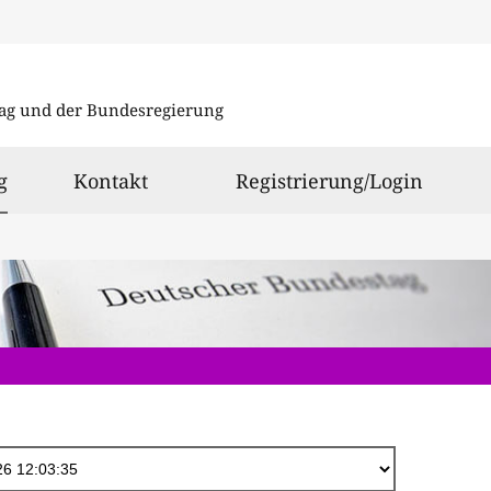
Direkt
zum
ag und der Bundesregierung
Inhalt
ausgewählt
g
Kontakt
Registrierung/Login