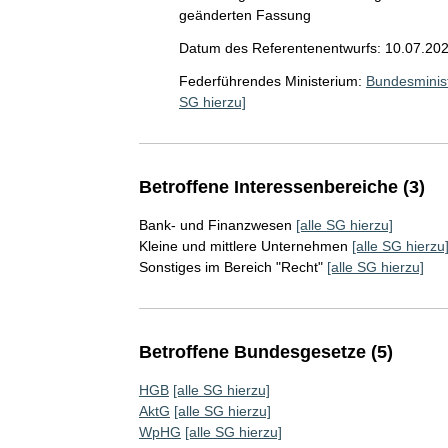
geänderten Fassung
Datum des Referentenentwurfs: 10.07.20
Federführendes Ministerium:
Bundesminist
SG hierzu]
Betroffene Interessenbereiche (3)
Bank- und Finanzwesen
[alle SG hierzu]
Kleine und mittlere Unternehmen
[alle SG hierzu
Sonstiges im Bereich "Recht"
[alle SG hierzu]
Betroffene Bundesgesetze (5)
HGB
[alle SG hierzu]
AktG
[alle SG hierzu]
WpHG
[alle SG hierzu]