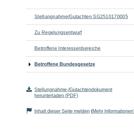
Navigation
Stellungnahme/Gutachten SG2510170005
für
Zu Regelungsentwurf
den
Betroffene Interessenbereiche
Seiteninhalt
Betroffene Bundesgesetze
Stellungnahme-/Gutachtendokument
herunterladen (PDF)
Inhalt dieser Seite melden
(
Mehr Informationen