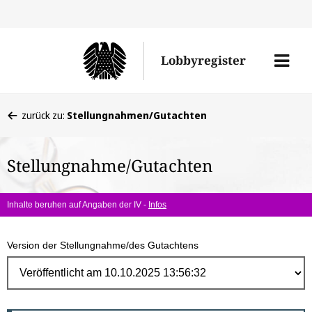
Direk
zum
Men
Lobbyregister
Inhal
öffne
Sie
zurück zu:
Stellungnahmen/Gutachten
befinden
sich
Stellungnahme/Gutachten
hier:
Inhalte beruhen auf Angaben der IV -
Infos
Version der Stellungnahme/des Gutachtens