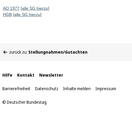
AO 1977
[alle SG hierzu]
HGB
[alle SG hierzu]
Sie
zurück zu:
Stellungnahmen/Gutachten
befinden
sich
hier:
Interne
Hilfe
Kontakt
Newsletter
Links
Barrierefreiheit
Datenschutz
Inhalte melden
Impressum
© Deutscher Bundestag