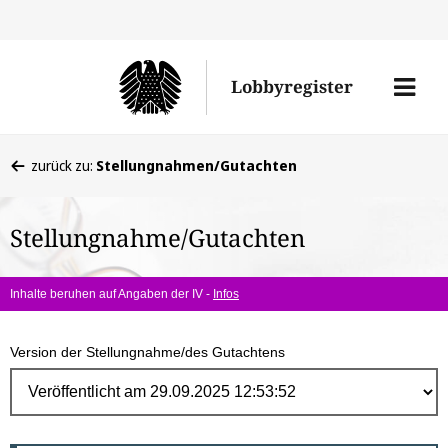
Direk
zum
Men
Lobbyregister
Inhal
öffne
Sie
zurück zu:
Stellungnahmen/Gutachten
befinden
sich
Stellungnahme/Gutachten
hier:
Inhalte beruhen auf Angaben der IV -
Infos
Version der Stellungnahme/des Gutachtens