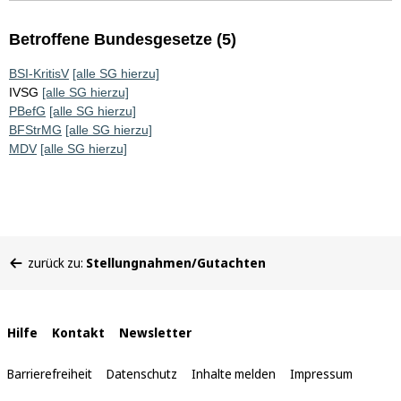
Betroffene Bundesgesetze (5)
BSI-KritisV
[alle SG hierzu]
IVSG
[alle SG hierzu]
PBefG
[alle SG hierzu]
BFStrMG
[alle SG hierzu]
MDV
[alle SG hierzu]
Sie
zurück zu:
Stellungnahmen/Gutachten
befinden
sich
hier:
Interne
Hilfe
Kontakt
Newsletter
Links
Barrierefreiheit
Datenschutz
Inhalte melden
Impressum