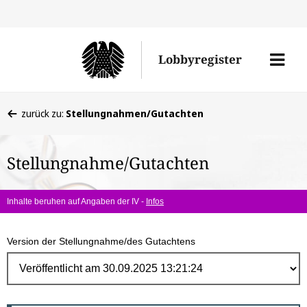
Direk
zum
Men
Lobbyregister
Inhal
öffne
Sie
zurück zu:
Stellungnahmen/Gutachten
befinden
sich
Stellungnahme/Gutachten
hier:
Inhalte beruhen auf Angaben der IV -
Infos
Version der Stellungnahme/des Gutachtens