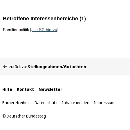
Betroffene Interessenbereiche (1)
Familienpolitik
[alle SG hierzu]
Sie
zurück zu:
Stellungnahmen/Gutachten
befinden
sich
hier:
Interne
Hilfe
Kontakt
Newsletter
Links
Barrierefreiheit
Datenschutz
Inhalte melden
Impressum
© Deutscher Bundestag