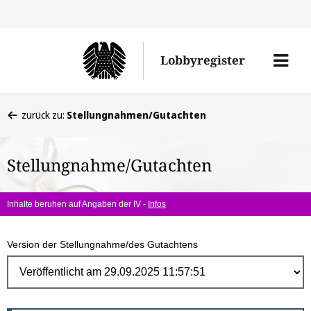
Direk
zum
Men
Lobbyregister
Inhal
öffne
Sie
zurück zu:
Stellungnahmen/Gutachten
befinden
sich
Stellungnahme/Gutachten
hier:
Inhalte beruhen auf Angaben der IV -
Infos
Version der Stellungnahme/des Gutachtens