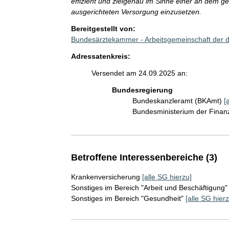
effizient und zielgenau im Sinne einer an dem g
ausgerichteten Versorgung einzusetzen.
Bereitgestellt von:
Bundesärztekammer - Arbeitsgemeinschaft der
Adressatenkreis:
Versendet am 24.09.2025 an:
Bundesregierung
Bundeskanzleramt (BKAmt)
[
Bundesministerium der Fina
Betroffene Interessenbereiche (3)
Krankenversicherung
[alle SG hierzu]
Sonstiges im Bereich "Arbeit und Beschäftigung"
Sonstiges im Bereich "Gesundheit"
[alle SG hierz