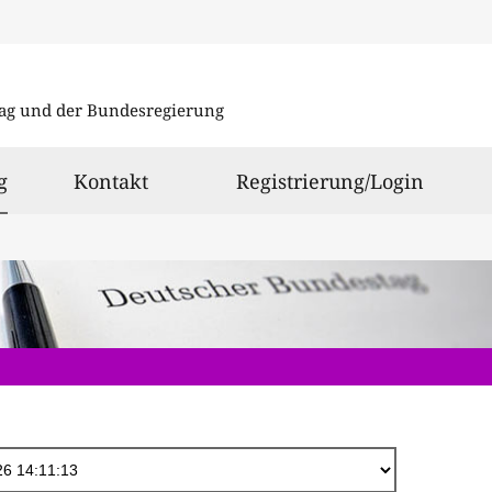
Direkt
zum
ag und der Bundesregierung
Inhalt
ausgewählt
g
Kontakt
Registrierung/Login