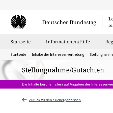
L
fü
Hauptnavigation
Startseite
Informationen/Hilfe
Reg
Sie
Startseite
Inhalte der Interessenvertretung
Stellungnahm
befinden
Stellungnahme/Gutachten
sich
hier:
Die Inhalte beruhen allein auf Angaben der Interessenver
Zurück zu den Suchergebnissen