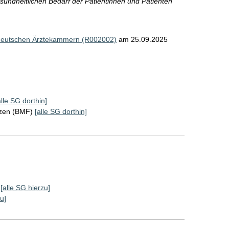
esundheitlichen Bedarf der Patientinnen und Patienten
 deutschen Ärztekammern (R002002)
am 25.09.2025
alle SG dorthin]
nzen (BMF)
[alle SG dorthin]
[alle SG hierzu]
u]