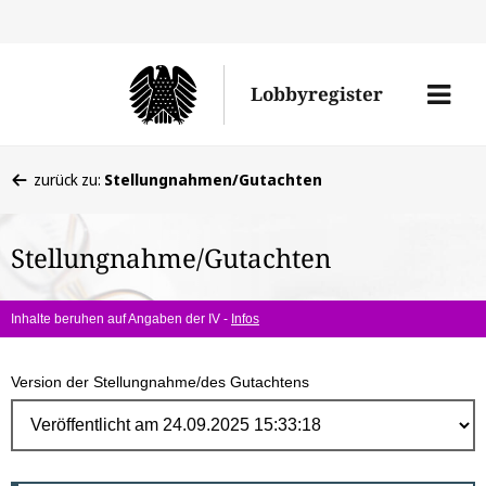
Direk
zum
Men
Lobbyregister
Inhal
öffne
Sie
zurück zu:
Stellungnahmen/Gutachten
befinden
sich
Stellungnahme/Gutachten
hier:
Inhalte beruhen auf Angaben der IV -
Infos
Version der Stellungnahme/des Gutachtens