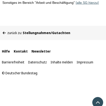
Sonstiges im Bereich "Arbeit und Beschäftigung"
[alle SG hierzu]
Sie
zurück zu:
Stellungnahmen/Gutachten
befinden
sich
hier:
Interne
Hilfe
Kontakt
Newsletter
Links
Barrierefreiheit
Datenschutz
Inhalte melden
Impressum
© Deutscher Bundestag
Nach