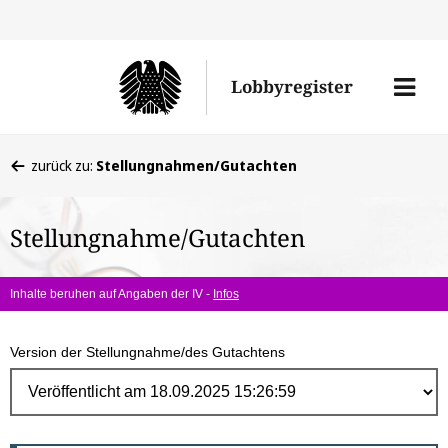
Direk
zum
Men
Lobbyregister
Inhal
öffne
Sie
zurück zu:
Stellungnahmen/Gutachten
befinden
sich
Stellungnahme/Gutachten
hier:
Inhalte beruhen auf Angaben der IV -
Infos
Version der Stellungnahme/des Gutachtens