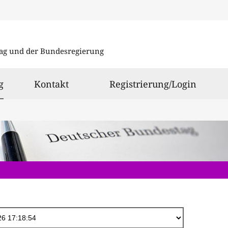
Direkt
zum
ag und der Bundesregierung
Inhalt
ausgewählt
g
Kontakt
Registrierung/Login