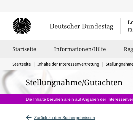
L
fü
Hauptnavigation
Startseite
Informationen/Hilfe
Reg
Sie
Startseite
Inhalte der Interessenvertretung
Stellungnahm
befinden
Stellungnahme/Gutachten
sich
hier:
Die Inhalte beruhen allein auf Angaben der Interessenver
Zurück zu den Suchergebnissen