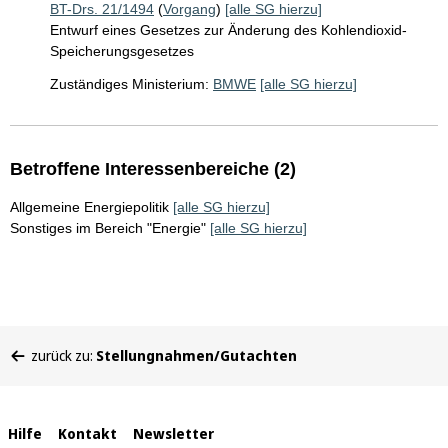
BT-Drs. 21/1494
(
Vorgang
)
[alle SG hierzu]
Entwurf eines Gesetzes zur Änderung des Kohlendioxid-
Speicherungsgesetzes
Zuständiges Ministerium:
BMWE
[alle SG hierzu]
Betroffene Interessenbereiche (2)
Allgemeine Energiepolitik
[alle SG hierzu]
Sonstiges im Bereich "Energie"
[alle SG hierzu]
Sie
zurück zu:
Stellungnahmen/Gutachten
befinden
sich
hier:
Interne
Hilfe
Kontakt
Newsletter