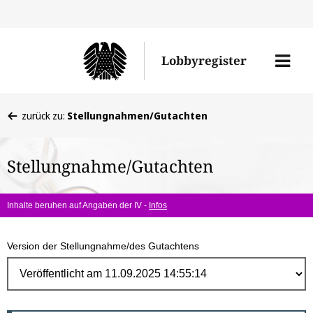
Direk
zum
Men
Lobbyregister
Inhal
öffne
Sie
zurück zu:
Stellungnahmen/Gutachten
befinden
sich
Stellungnahme/Gutachten
hier:
Inhalte beruhen auf Angaben der IV -
Infos
Version der Stellungnahme/des Gutachtens