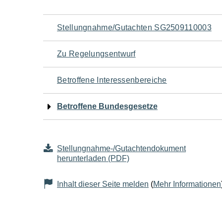
Navigation
Stellungnahme/Gutachten SG2509110003
für
Zu Regelungsentwurf
den
Betroffene Interessenbereiche
Seiteninhalt
Betroffene Bundesgesetze
Stellungnahme-/Gutachtendokument
herunterladen (PDF)
Inhalt dieser Seite melden
(
Mehr Informationen