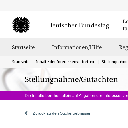
L
fü
Hauptnavigation
Startseite
Informationen/Hilfe
Reg
Sie
Startseite
Inhalte der Interessenvertretung
Stellungnahm
befinden
Stellungnahme/Gutachten
sich
hier:
Die Inhalte beruhen allein auf Angaben der Interessenver
Zurück zu den Suchergebnissen