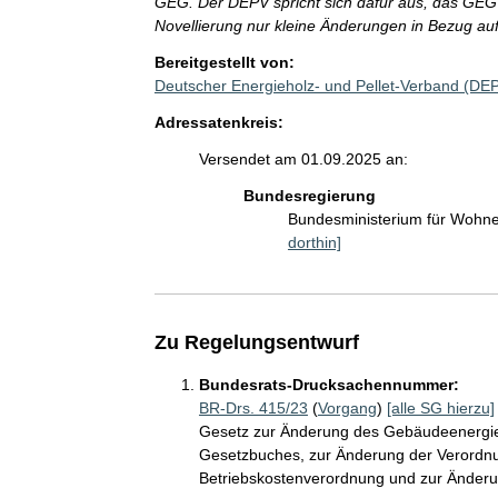
GEG. Der DEPV spricht sich dafür aus, das GEG
Novellierung nur kleine Änderungen in Bezug a
Bereitgestellt von:
Deutscher Energieholz- und Pellet-Verband (DE
Adressatenkreis:
Versendet am 01.09.2025 an:
Bundesregierung
Bundesministerium für Wohn
dorthin]
Zu Regelungsentwurf
Bundesrats-Drucksachennummer:
BR-Drs. 415/23
(
Vorgang
)
[alle SG hierzu]
Gesetz zur Änderung des Gebäudeenergie
Gesetzbuches, zur Änderung der Verordn
Betriebskostenverordnung und zur Änder