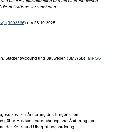
 und die BEG beizubehalten und bei einer möglichen
uf die Holzwärme vorzunehmen.
PV) (R002566)
am 23.10.2025
en, Stadtentwicklung und Bauwesen (BMWSB)
[alle SG
gesetzes, zur Änderung des Bürgerlichen
ung über Heizkostenabrechnung, zur Änderung der
ung der Kehr- und Überprüfungsordnung