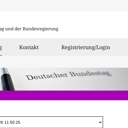
Direkt
zum
ag und der Bundesregierung
Inhalt
ausgewählt
g
Kontakt
Registrierung/Login