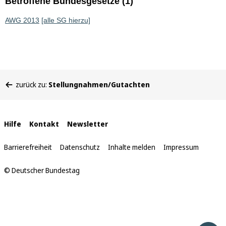
Betroffene Bundesgesetze (1)
AWG 2013
[alle SG hierzu]
Sie
zurück zu:
Stellungnahmen/Gutachten
befinden
sich
hier:
Interne
Hilfe
Kontakt
Newsletter
Links
Barrierefreiheit
Datenschutz
Inhalte melden
Impressum
© Deutscher Bundestag