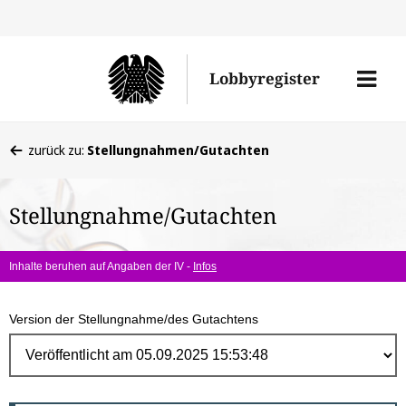
Direk
zum
Men
Lobbyregister
Inhal
öffne
Sie
zurück zu:
Stellungnahmen/Gutachten
befinden
sich
Stellungnahme/Gutachten
hier:
Inhalte beruhen auf Angaben der IV -
Infos
Version der Stellungnahme/des Gutachtens