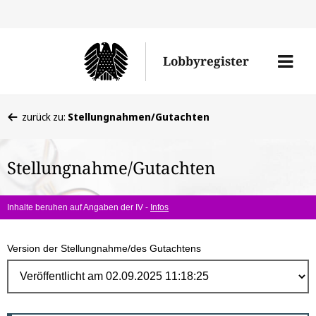
Direk
zum
Men
Lobbyregister
Inhal
öffne
Sie
zurück zu:
Stellungnahmen/Gutachten
befinden
sich
Stellungnahme/Gutachten
hier:
Inhalte beruhen auf Angaben der IV -
Infos
Version der Stellungnahme/des Gutachtens