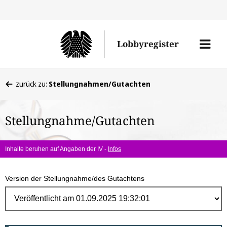
Direk
zum
Men
Lobbyregister
Inhal
öffne
Sie
zurück zu:
Stellungnahmen/Gutachten
befinden
sich
Stellungnahme/Gutachten
hier:
Inhalte beruhen auf Angaben der IV -
Infos
Version der Stellungnahme/des Gutachtens