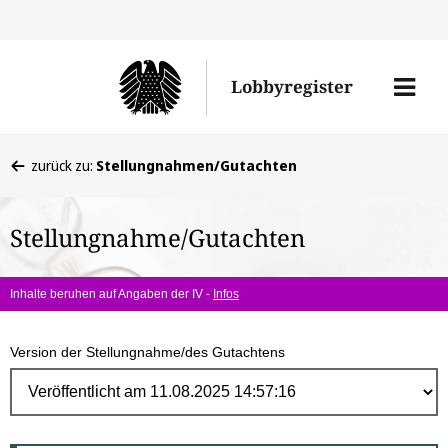
Direk
zum
Men
Lobbyregister
Inhal
öffne
Sie
zurück zu:
Stellungnahmen/Gutachten
befinden
sich
Stellungnahme/Gutachten
hier:
Inhalte beruhen auf Angaben der IV -
Infos
Version der Stellungnahme/des Gutachtens