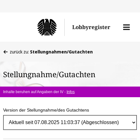
Direk
zum
Men
Lobbyregister
Inhal
öffne
Sie
zurück zu:
Stellungnahmen/Gutachten
befinden
sich
Stellungnahme/Gutachten
hier:
Inhalte beruhen auf Angaben der IV -
Infos
Version der Stellungnahme/des Gutachtens