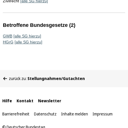
Zivilrecht
[alle SG hierzu]
Betroffene Bundesgesetze (2)
GWB
[alle SG hierzu]
HGrG
[alle SG hierzu]
Sie
zurück zu:
Stellungnahmen/Gutachten
befinden
sich
hier:
Interne
Hilfe
Kontakt
Newsletter
Links
Barrierefreiheit
Datenschutz
Inhalte melden
Impressum
© Deutscher Bundestag