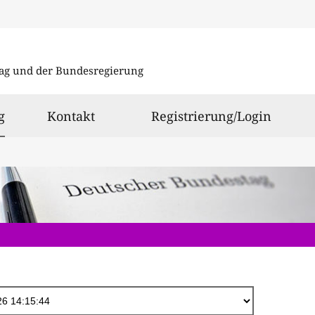
Direkt
zum
ag und der Bundesregierung
Inhalt
ausgewählt
g
Kontakt
Registrierung/Login