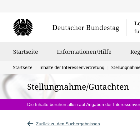
L
fü
Hauptnavigation
Startseite
Informationen/Hilfe
Reg
Sie
Startseite
Inhalte der Interessenvertretung
Stellungnahm
befinden
Stellungnahme/Gutachten
sich
hier:
Die Inhalte beruhen allein auf Angaben der Interessenver
Zurück zu den Suchergebnissen