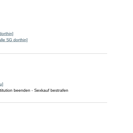
dorthin]
alle SG dorthin]
u]
itution beenden - Sexkauf bestrafen