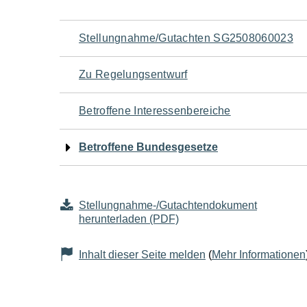
Navigation
Stellungnahme/Gutachten SG2508060023
für
Zu Regelungsentwurf
den
Betroffene Interessenbereiche
Seiteninhalt
Betroffene Bundesgesetze
Stellungnahme-/Gutachtendokument
herunterladen (PDF)
Inhalt dieser Seite melden
(
Mehr Informationen