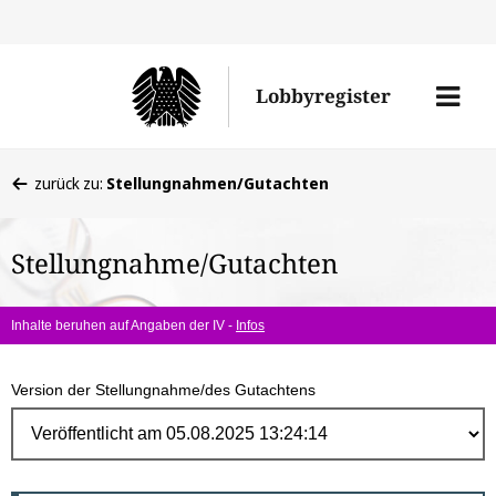
Direk
zum
Men
Lobbyregister
Inhal
öffne
Sie
zurück zu:
Stellungnahmen/Gutachten
befinden
sich
Stellungnahme/Gutachten
hier:
Inhalte beruhen auf Angaben der IV -
Infos
Version der Stellungnahme/des Gutachtens