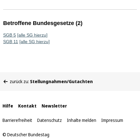
Betroffene Bundesgesetze (2)
SGB 5
[alle SG hierzu]
SGB 11
[alle SG hierzu]
Sie
zurück zu:
Stellungnahmen/Gutachten
befinden
sich
hier:
Interne
Hilfe
Kontakt
Newsletter
Links
Barrierefreiheit
Datenschutz
Inhalte melden
Impressum
© Deutscher Bundestag