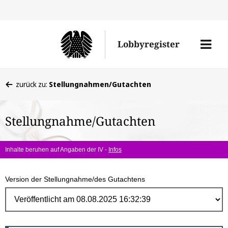
Direk
zum
Men
Lobbyregister
Inhal
öffne
Sie
zurück zu:
Stellungnahmen/Gutachten
befinden
sich
Stellungnahme/Gutachten
hier:
Inhalte beruhen auf Angaben der IV -
Infos
Version der Stellungnahme/des Gutachtens