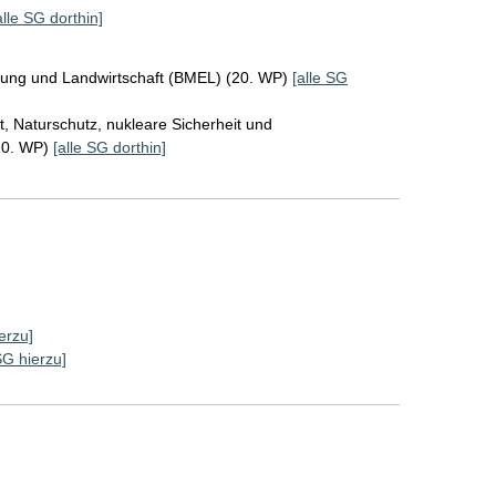
alle SG dorthin]
rung und Landwirtschaft (BMEL) (20. WP)
[alle SG
, Naturschutz, nukleare Sicherheit und
20. WP)
[alle SG dorthin]
erzu]
SG hierzu]