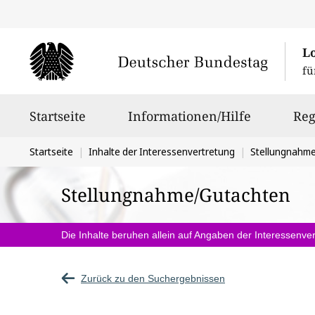
L
fü
Hauptnavigation
Startseite
Informationen/Hilfe
Reg
Sie
Startseite
Inhalte der Interessenvertretung
Stellungnahm
befinden
Stellungnahme/Gutachten
sich
hier:
Die Inhalte beruhen allein auf Angaben der Interessenver
Zurück zu den Suchergebnissen