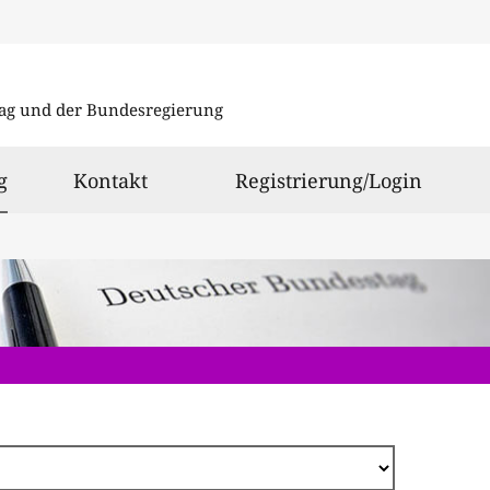
Direkt
zum
ag und der Bundesregierung
Inhalt
ausgewählt
g
Kontakt
Registrierung/Login