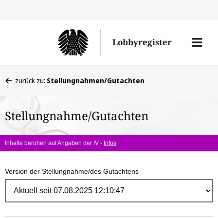
Direk
zum
Men
Lobbyregister
Inhal
öffne
Sie
zurück zu:
Stellungnahmen/Gutachten
befinden
sich
Stellungnahme/Gutachten
hier:
Inhalte beruhen auf Angaben der IV -
Infos
Version der Stellungnahme/des Gutachtens