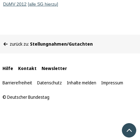
DüMV 2012
[alle SG hierzu]
Sie
zurück zu:
Stellungnahmen/Gutachten
befinden
sich
hier:
Interne
Hilfe
Kontakt
Newsletter
Links
Barrierefreiheit
Datenschutz
Inhalte melden
Impressum
© Deutscher Bundestag
Nach