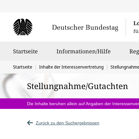
L
fü
Hauptnavigation
Startseite
Informationen/Hilfe
Reg
Sie
Startseite
Inhalte der Interessenvertretung
Stellungnahm
befinden
Stellungnahme/Gutachten
sich
hier:
Die Inhalte beruhen allein auf Angaben der Interessenver
Zurück zu den Suchergebnissen