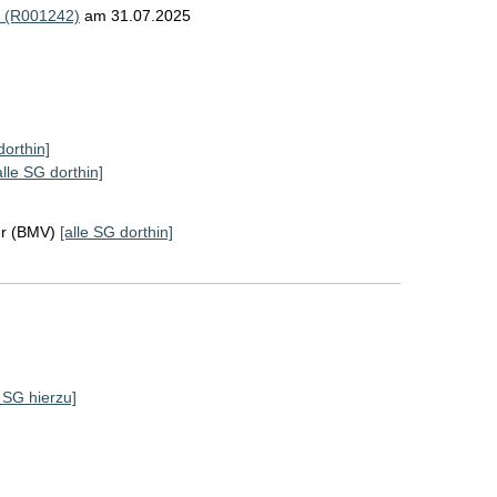
) (R001242)
am 31.07.2025
dorthin]
alle SG dorthin]
hr (BMV)
[alle SG dorthin]
e SG hierzu]