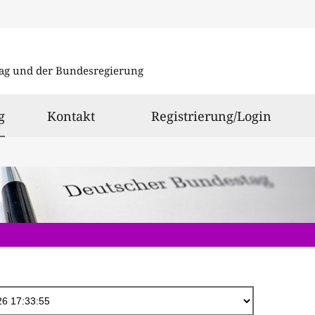
Direkt
zum
ag und der Bundesregierung
Inhalt
ausgewählt
g
Kontakt
Registrierung/Login