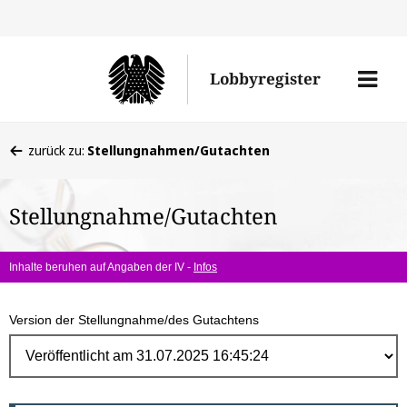
Direk
zum
Men
Lobbyregister
Inhal
öffne
Sie
zurück zu:
Stellungnahmen/Gutachten
befinden
sich
Stellungnahme/Gutachten
hier:
Inhalte beruhen auf Angaben der IV -
Infos
Version der Stellungnahme/des Gutachtens