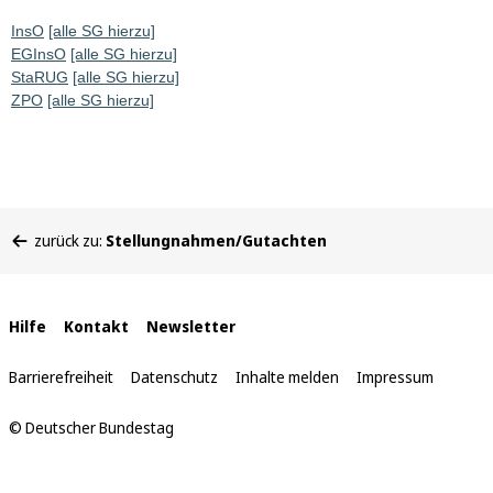
InsO
[alle SG hierzu]
EGInsO
[alle SG hierzu]
StaRUG
[alle SG hierzu]
ZPO
[alle SG hierzu]
Sie
zurück zu:
Stellungnahmen/Gutachten
befinden
sich
hier:
Interne
Hilfe
Kontakt
Newsletter
Links
Barrierefreiheit
Datenschutz
Inhalte melden
Impressum
© Deutscher Bundestag