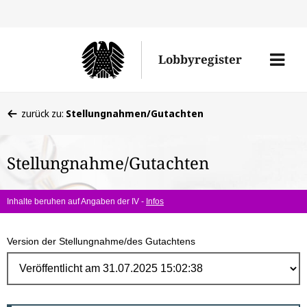
Direk
zum
Men
Lobbyregister
Inhal
öffne
Sie
zurück zu:
Stellungnahmen/Gutachten
befinden
sich
Stellungnahme/Gutachten
hier:
Inhalte beruhen auf Angaben der IV -
Infos
Version der Stellungnahme/des Gutachtens