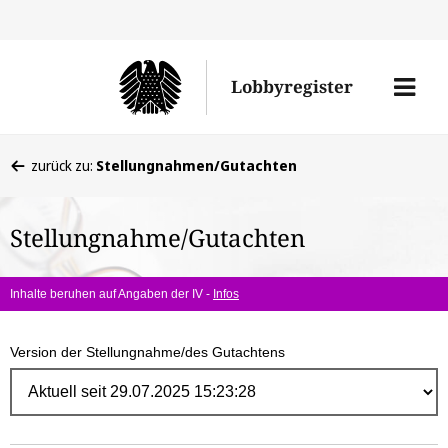
Direk
zum
Men
Lobbyregister
Inhal
öffne
Sie
zurück zu:
Stellungnahmen/Gutachten
befinden
sich
Stellungnahme/Gutachten
hier:
Inhalte beruhen auf Angaben der IV -
Infos
Version der Stellungnahme/des Gutachtens