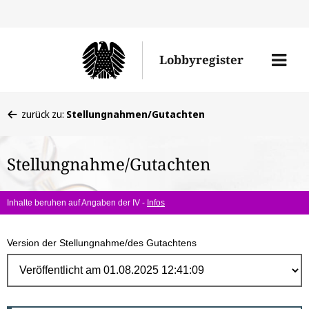
Direk
zum
Men
Lobbyregister
Inhal
öffne
Sie
zurück zu:
Stellungnahmen/Gutachten
befinden
sich
Stellungnahme/Gutachten
hier:
Inhalte beruhen auf Angaben der IV -
Infos
Version der Stellungnahme/des Gutachtens