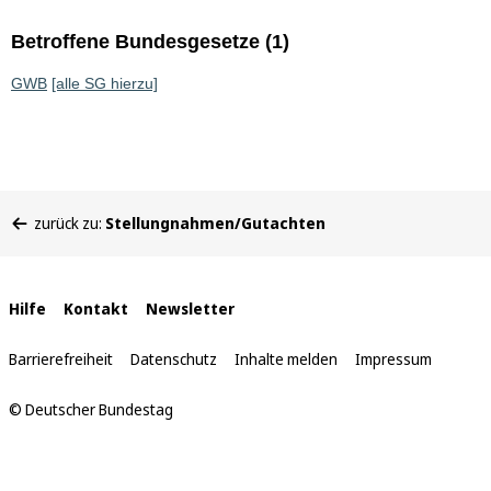
Betroffene Bundesgesetze (1)
GWB
[alle SG hierzu]
Sie
zurück zu:
Stellungnahmen/Gutachten
befinden
sich
hier:
Interne
Hilfe
Kontakt
Newsletter
Links
Barrierefreiheit
Datenschutz
Inhalte melden
Impressum
© Deutscher Bundestag